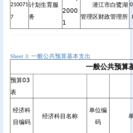
计划生育服
潜江市白鹭湖
210071
0
2000
务
管理区财政管理所
7
1
Sheet 3:
一般公共预算基本支出
一般公共预算
预算03
表
经济科
单位编
经济科目名称
目编码
码