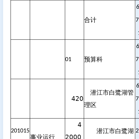
合计
7
预算科
01
7
潜江市白鹭湖管
420
7
理区
4
潜江市白鹭湖
201015
2
事业运行
2000