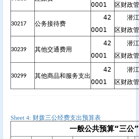
0001
区财政
42
潜江市
公务接待费
30217
0001
区财政
42
潜江市
其他交通费用
30239
0001
区财政
42
潜江市
其他商品和服务支出
30299
0001
区财政
Sheet 4:
财拨三公经费支出预算表
一般公共预算“三公