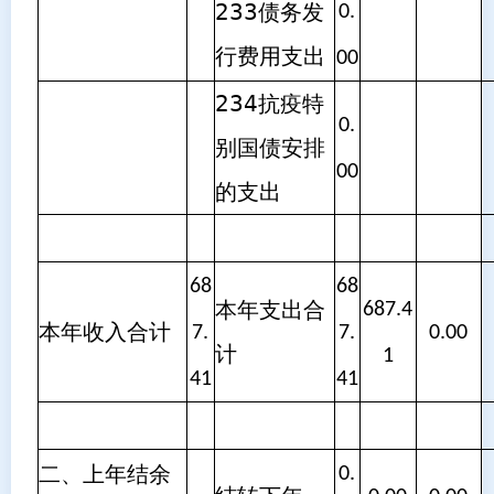
233债务发
0.
行费用支出
00
234抗疫特
0.
别国债安排
00
的支出
68
68
本年支出合
687.4
本年收入合计
7.
7.
0.00
计
1
41
41
二、上年结余
0.