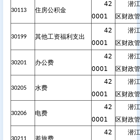
42
潜江市
住房公积金
30113
0001
区财政
42
潜江市
其他工资福利支出
30199
0001
区财政
42
潜江市
办公费
30201
0001
区财政
42
潜江市
水费
30205
0001
区财政
42
潜江市
电费
30206
0001
区财政
42
潜江市
差旅费
30211