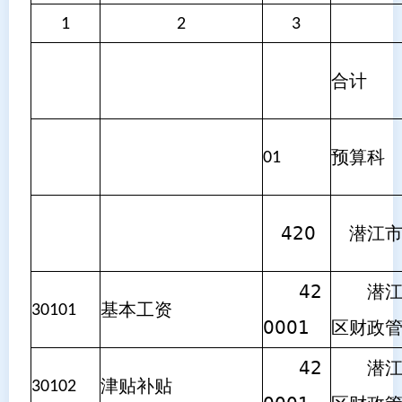
1
2
3
合计
预算科
01
420
潜江市
42
潜江市
基本工资
30101
0001
区财政
42
潜江市
津贴补贴
30102