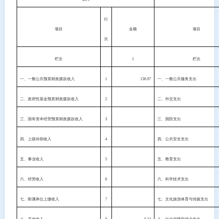
行
项目
金额
项目
次
栏次
1
栏次
一、一般公共预算财政拨款收入
1
136.97
一、一般公共服务支出
二、政府性基金预算财政拨款收入
2
二、外交支出
三、国有资本经营预算财政拨款收入
3
三、国防支出
四、上级补助收入
4
四、公共安全支出
五、事业收入
5
五、教育支出
六、经营收入
6
六、科学技术支出
七、附属单位上缴收入
7
七、文化旅游体育与传媒支出