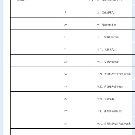
八、其他收入
8
0.24
八、社会保障和就业支出
9
九、卫生健康支出
10
十、节能环保支出
11
十一、城乡社区支出
12
十二、农林水支出
13
十三、交通运输支出
14
十四、资源勘探工业信息等支出
15
十五、商业服务业等支出
16
十六、金融支出
17
十七、援助其他地区支出
18
十八、自然资源海洋气象等支出