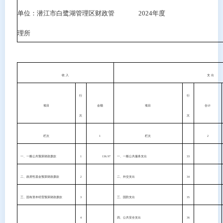
单位：潜江市白鹭湖管理区财政管
2024
年度
理所
收 入
支 出
行
行
项目
金额
项目
合计
次
次
栏次
1
栏次
2
一、一般公共预算财政拨款
1
136.97
一、一般公共服务支出
33
二、政府性基金预算财政拨款
2
二、外交支出
34
三、国有资本经营预算财政拨款
3
三、国防支出
35
4
四、公共安全支出
36