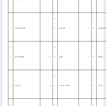
0
8
6
30
30
31
11
公务员医疗补助缴费
20
物业管理费
0.31
00
信息网络及软
1
9
7
30
30
31
11
其他社会保障缴费
0.04
21
差旅费
2.35
00
物资储备
2
1
8
30
30
31
11
住房公积金
5.76
21
因公出国（境）费用
00
土地补偿
3
2
9
30
30
31