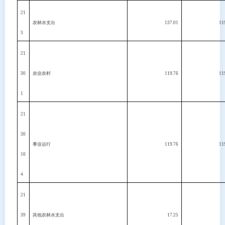
21
农林水支出
137.01
11
3
21
30
农业农村
119.76
11
1
21
30
事业运行
119.76
11
10
4
21
39
其他农林水支出
17.25