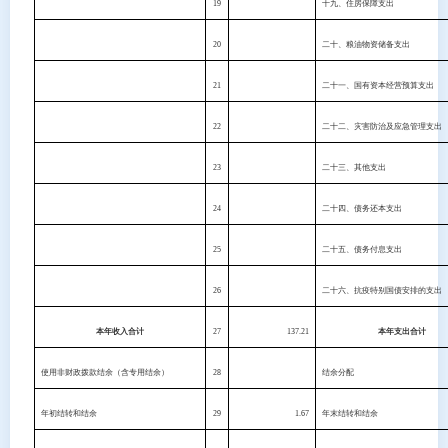
19
十九、住房保障支出
20
二十、粮油物资储备支出
21
二十一、国有资本经营预算支出
22
二十二、灾害防治及应急管理支出
23
二十三、其他支出
24
二十四、债务还本支出
25
二十五、债务付息支出
26
二十六、抗疫特别国债安排的支出
本年收入合计
27
137.21
本年支出合计
使用非财政拨款结余（含专用结余）
28
结余分配
年初结转和结余
29
1.67
年末结转和结余