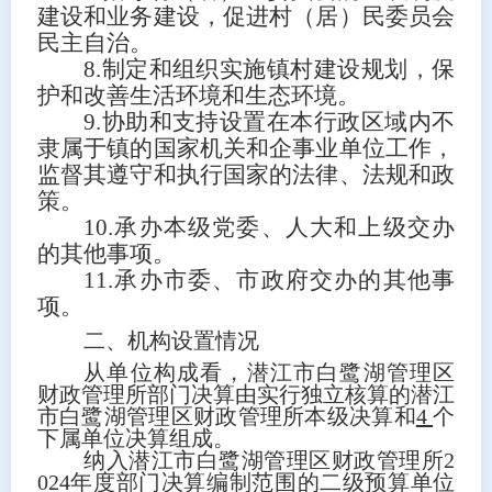
建设和业务建设，促进村（居）民委员会
民主自治。
8.
制定和组织实施镇村建设规划，保
护和改善生活环境和生态环境。
9.
协助和支持设置在本行政区域内不
隶属于镇的国家机关和企事业单位工作，
监督其遵守和执行国家的法律、法规和政
策。
10.
承办本级党委、人大和上级交办
的其他事项。
11.
承办市委、市政府交办的其他事
项。
二、机构设置情况
从单位构成看，潜江市白鹭湖管理区
财政管理所部门决算由实行独立核算的潜江
市白鹭湖管理区财政管理所本级决算和
4
个
下属单位决算组成。
纳入潜江市白鹭湖管理区财政管理所
2
024
年度部门决算编制范围的二级预算单位