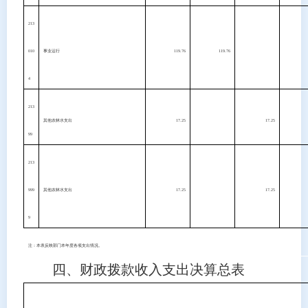
213
010
事业运行
119.76
119.76
4
213
其他农林水支出
17.25
17.25
99
213
999
其他农林水支出
17.25
17.25
9
注：本表反映部门本年度各项支出情况。
四、财政拨款收入支出决算总表