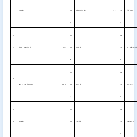
11
医疗费
21
维修（护）费
10.23
01
安置补助
4
3
0
30
30
31
19
其他工资福利支出
2.90
21
租赁费
01
地上附着物和
9
4
1
30
31
30
对个人和家庭的补助
18.72
21
会议费
01
拆迁补偿
3
5
2
30
30
31
30
离休费
21
培训费
01
公务用车购置
1
6
3