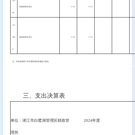
213
其他农林水支出
17.25
17.25
99
213
999
其他农林水支出
17.25
17.25
9
注：本表反映部门本年度取得的各项收入情况。
三、支出决算表
单位：潜江市白鹭湖管理区财政管
2024
年度
理所