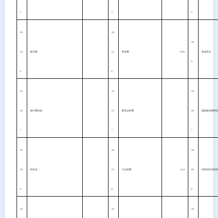
5
5
9
30
30
39
30
救济费
22
劳务费
0.90
其他支出
9
6
6
30
30
39
30
医疗费补助
22
委托业务费
90
国家赔偿费用
7
7
7
30
30
39
30
助学金
22
工会经费
3.54
90
对民间非营利
8
8
8
30
30
39