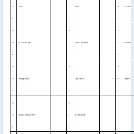
30
奖励金
22
福利费
90
经常性赠与
9
9
9
30
30
39
31
个人农业生产补贴
23
公务用车运行维护费
91
资本性赠与
0
1
0
30
30
39
31
代缴社会保险费
23
其他交通费用
1.44
99
其他支出
1
9
9
30
30
39
其他对个人和家庭的补助
24
税金及附加费用
9
0