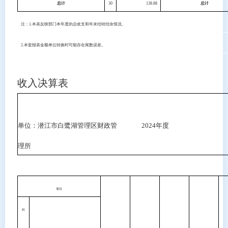
总计
30
138.88
总计
注：
1.
本表反映部门本年度的总收支和年末结转结余情况。
2.
本套报表金额单位转换时可能存在尾数误差。
收入决算表
单位：潜江市白鹭湖管理区财政管
2024
年度
理所
项目
科