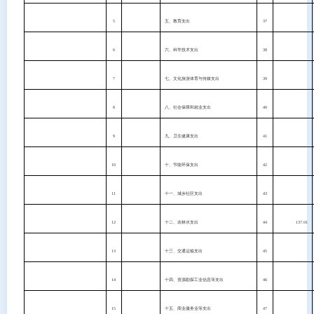
5
五、教育支出
37
6
六、科学技术支出
38
7
七、文化旅游体育与传媒支出
39
8
八、社会保障和就业支出
40
9
九、卫生健康支出
41
10
十、节能环保支出
42
11
十一、城乡社区支出
43
12
十二、农林水支出
44
137.01
13
十三、交通运输支出
45
14
十四、资源勘探工业信息等支出
46
15
十五、商业服务业等支出
47