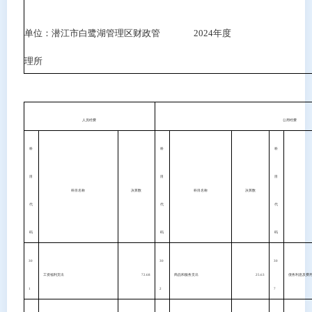
单位：潜江市白鹭湖管理区财政管
2024
年度
理所
人员经费
公用经费
科
科
科
目
目
目
科目名称
决算数
科目名称
决算数
代
代
代
码
码
码
30
30
30
工资福利支出
72.68
商品和服务支出
25.63
债务利息及费
1
2
7