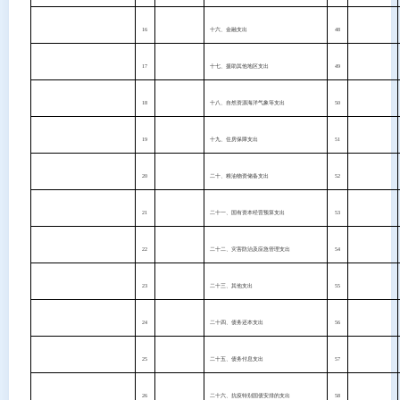
16
十六、金融支出
48
17
十七、援助其他地区支出
49
18
十八、自然资源海洋气象等支出
50
19
十九、住房保障支出
51
20
二十、粮油物资储备支出
52
21
二十一、国有资本经营预算支出
53
22
二十二、灾害防治及应急管理支出
54
23
二十三、其他支出
55
24
二十四、债务还本支出
56
25
二十五、债务付息支出
57
26
二十六、抗疫特别国债安排的支出
58