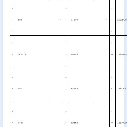
30
30
31
30
退休费
18.72
21
公务接待费
0.40
01
其他交通工具
2
7
9
30
30
31
30
退职（役）费
21
专用材料费
02
文物和陈列品
3
8
1
30
30
31
30
抚恤金
22
被装购置费
02
无形资产购置
4
4
2
30
30
31
30
生活补助
22
专用燃料费
09
其他资本性支