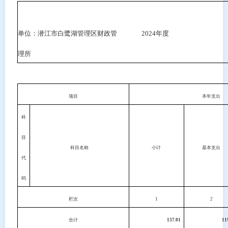
单位：潜江市白鹭湖管理区财政管
2024
年度
理所
项目
本年支出
科
目
科目名称
小计
基本支出
代
码
栏次
1
2
合计
137.01
11