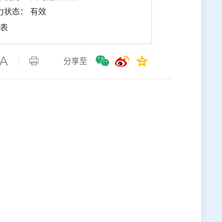
力状态： 有效
助表
分享至