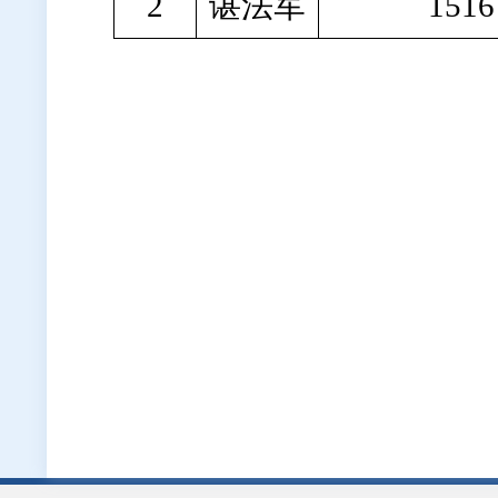
2
谌法军
1516