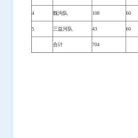
4
魏沟队
108
60
5
三益河队
43
60
合计
704