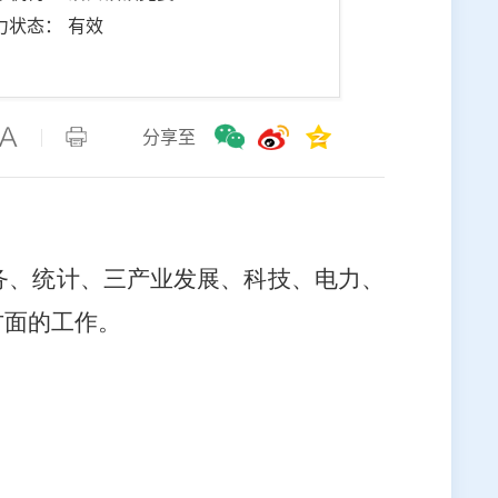
力状态： 有效
分享至
务、
统
计
、三产业发展、科技
、电力
、
方面的
工作。