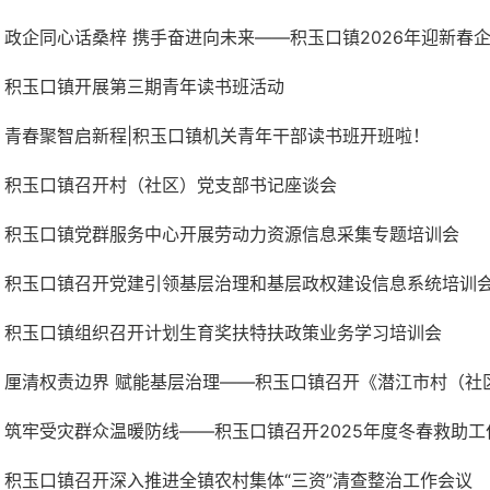
政企同心话桑梓 携手奋进向未来——积玉口镇2026年迎新春企业
积玉口镇开展第三期青年读书班活动
青春聚智启新程|积玉口镇机关青年干部读书班开班啦！
积玉口镇召开村（社区）党支部书记座谈会
积玉口镇党群服务中心开展劳动力资源信息采集专题培训会
积玉口镇召开党建引领基层治理和基层政权建设信息系统培训
积玉口镇组织召开计划生育奖扶特扶政策业务学习培训会
厘清权责边界 赋能基层治理——积玉口镇召开《潜江市村（社区）
筑牢受灾群众温暖防线——积玉口镇召开2025年度冬春救助工
积玉口镇召开深入推进全镇农村集体“三资”清查整治工作会议