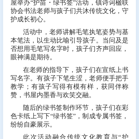
屋举办“护苗・绿书签”活动，镇诗词楹联
协会书法老师与孩子们共沐传统文化，守
护成长初心。
活动中，老师讲解毛笔执笔姿势与基
本笔法，以生动比喻引导孩子。当问及是
否想用毛笔写名字时，孩子们齐声回应，
眼神满是期待。
在老师的指导下，孩子们在宣纸上书
写名字。有孩子下笔生涩，老师便手把手
教学；有孩子写得有模有样，获同伴称
赞，书屋内墨香与欢笑交融。
随后的绿书签制作环节，孩子们在彩
色卡纸上写下“绿书签”，制成专属书签，
纷纷自豪展示。
此次活动融合传统文化教育与“护