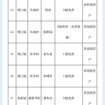
农村低保
43
熊口镇
马场村
程涛
D级危房
户
D
级危房（无房新
其他脱贫
44
熊口镇
马场村
陈辉福
建）
户
其他脱贫
45
熊口镇
庆丰村
袁生发
C级危房
户
其他脱贫
46
熊口镇
庆丰村
孙继军
C级危房
户
其他脱贫
47
老新镇
龚家湾村
龚有忠
D级危房
户