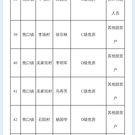
人员
其他脱贫
39
熊口镇
李场村
徐宗林
C级危房
户
其他脱贫
40
熊口镇
吴家垸村
李明军
D级危房
户
其他脱贫
41
熊口镇
吴家垸村
马再芳
C级危房
户
其他脱贫
42
熊口镇
石阳村
杨国华
D级危房
户