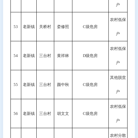
户
农村低保
53
老新镇
关桥村
娄修照
C级危房
户
农村低保
54
老新镇
三台村
黄祥林
D
级危房
户
其他脱贫
55
老新镇
三台村
颜中秋
C
级危房
户
农村低保
56
老新镇
三台村
胡文文
C级危房
户
农村分散