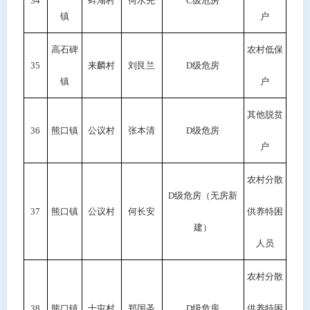
34
蚌湖村
何水先
C级危房
镇
户
高石碑
农村低保
35
来麟村
刘艮兰
D级危房
镇
户
其他脱贫
36
熊口镇
公议村
张本清
D级危房
户
农村分散
D
级危房（无房新
37
熊口镇
公议村
何长安
供养特困
建）
人员
农村分散
38
熊口镇
十屯村
郑国圣
D级危房
供养特困