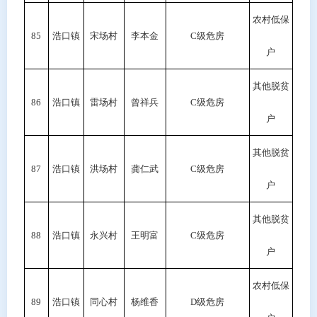
农村低保
85
浩口镇
宋场村
李本金
C
级危房
户
其他脱贫
86
浩口镇
雷场村
曾祥兵
C
级危房
户
其他脱贫
87
浩口镇
洪场村
龚仁武
C级危房
户
其他脱贫
88
浩口镇
永兴村
王明富
C级危房
户
农村低保
89
浩口镇
同心村
杨维香
D
级危房