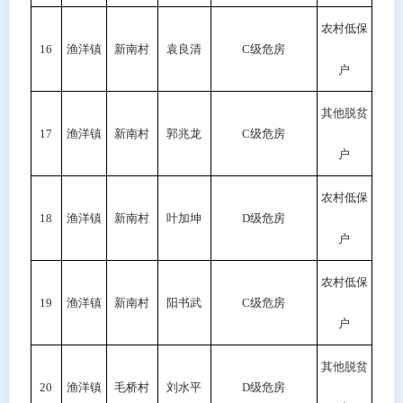
农村低保
16
渔洋镇
新南村
袁良清
C级危房
户
其他脱贫
17
渔洋镇
新南村
郭兆龙
C
级危房
户
农村低保
18
渔洋镇
新南村
叶加坤
D
级危房
户
农村低保
19
渔洋镇
新南村
阳书武
C级危房
户
其他脱贫
20
渔洋镇
毛桥村
刘水平
D
级危房