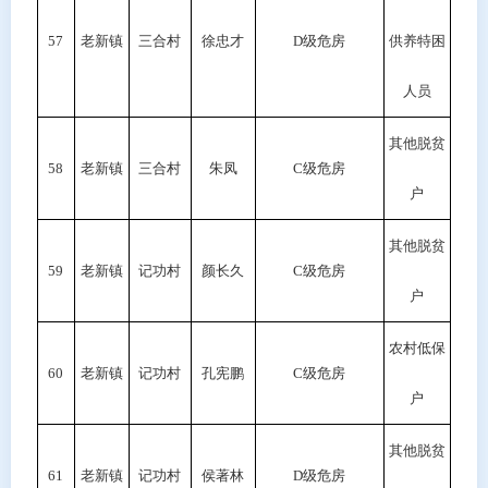
57
老新镇
三合村
徐忠才
D级危房
供养特困
人员
其他脱贫
58
老新镇
三合村
朱凤
C级危房
户
其他脱贫
59
老新镇
记功村
颜长久
C级危房
户
农村低保
60
老新镇
记功村
孔宪鹏
C级危房
户
其他脱贫
61
老新镇
记功村
侯著林
D级危房