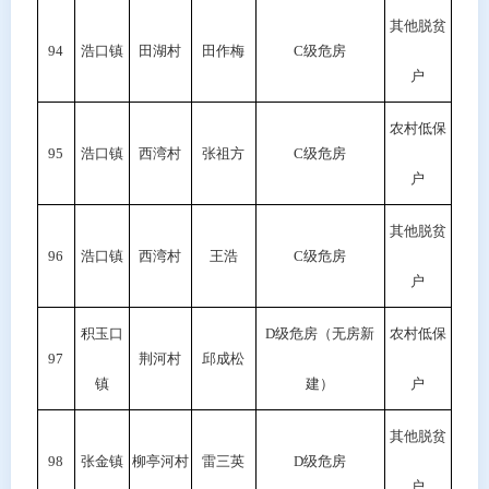
其他脱贫
94
浩口镇
田湖村
田作梅
C
级危房
户
农村低保
95
浩口镇
西湾村
张祖方
C
级危房
户
其他脱贫
96
浩口镇
西湾村
王浩
C
级危房
户
积玉口
D
级危房（无房新
农村低保
97
荆河村
邱成松
镇
建）
户
其他脱贫
98
张金镇
柳亭河村
雷三英
D
级危房
户