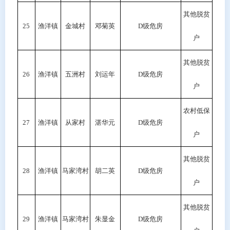
其他脱贫
25
渔洋镇
金城村
邓菊英
D级危房
户
其他脱贫
26
渔洋镇
五洲村
刘运年
D级危房
户
农村低保
27
渔洋镇
从家村
湛华元
D级危房
户
其他脱贫
28
渔洋镇
马家湾村
胡二英
D
级危房
户
其他脱贫
29
渔洋镇
马家湾村
朱显金
D级危房