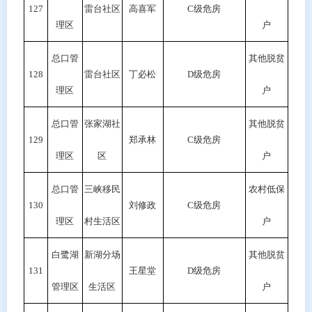
127
雷台社区
高喜军
C级危房
理区
户
总口管
其他脱贫
128
雷台社区
丁必松
D
级危房
理区
户
总口管
张家湖社
其他脱贫
129
郑承林
C级危房
理区
区
户
总口管
三峡移民
农村低保
130
刘修政
C级危房
理区
村生活区
户
白鹭湖
新湖分场
其他脱贫
131
王星堂
D
级危房
管理区
生活区
户