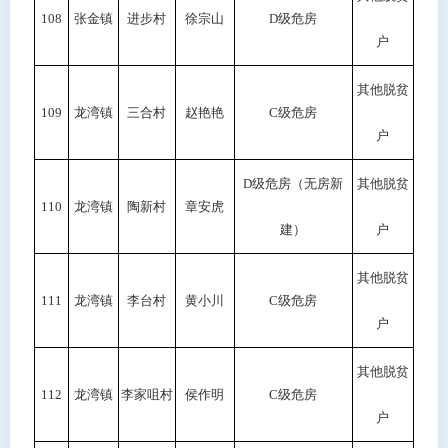
108
张金镇
进步村
徐宗山
D级危房
户
其他脱贫
109
龙湾镇
三合村
赵艳艳
C级危房
户
D
级危房（无房新
其他脱贫
110
龙湾镇
陶新村
章安虎
建）
户
其他脱贫
111
龙湾镇
李台村
黄小川
C级危房
户
其他脱贫
112
龙湾镇
李家咀村
侯作明
C级危房
户