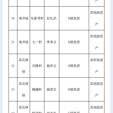
户
其他脱贫
30
渔洋镇
马家湾村
彭礼武
D级危房
户
其他脱贫
31
渔洋镇
七一村
李承义
D级危房
户
高石碑
农村低保
32
兴隆村
杨井云
D级危房
镇
户
高石碑
其他脱贫
33
魏棚村
杨贤文
D级危房
镇
户
高石碑
其他脱贫