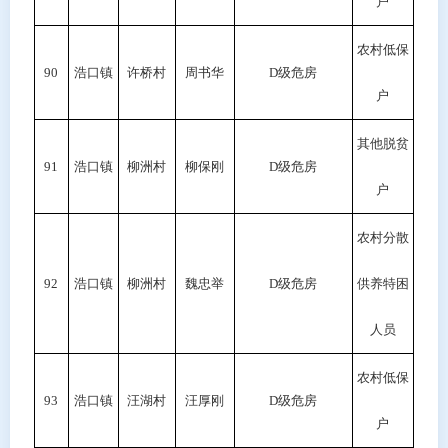
户
农村低保
90
浩口镇
许桥村
周书华
D
级危房
户
其他脱贫
91
浩口镇
柳洲村
柳保刚
D
级危房
户
农村分散
92
浩口镇
柳洲村
魏忠举
D
级危房
供养特困
人员
农村低保
93
浩口镇
汪湖村
汪厚刚
D级危房
户