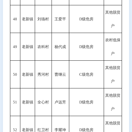
其他脱贫
48
老新镇
刘场村
王爱平
D级危房
户
农村低保
49
老新镇
农科村
杨代成
D级危房
户
其他脱贫
50
老新镇
秀河村
曹继云
C级危房
户
其他脱贫
51
老新镇
全心村
卢远芳
D级危房
户
其他脱贫
52
老新镇
红卫村
李耀坤
D级危房