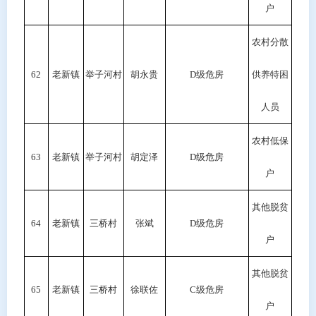
户
农村分散
62
老新镇
举子河村
胡永贵
D
级危房
供养特困
人员
农村低保
63
老新镇
举子河村
胡定泽
D级危房
户
其他脱贫
64
老新镇
三桥村
张斌
D级危房
户
其他脱贫
65
老新镇
三桥村
徐联佐
C
级危房
户