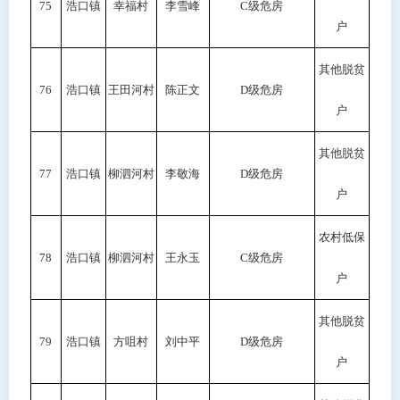
75
浩口镇
幸福村
李雪峰
C级危房
户
其他脱贫
76
浩口镇
王田河村
陈正文
D
级危房
户
其他脱贫
77
浩口镇
柳泗河村
李敬海
D
级危房
户
农村低保
78
浩口镇
柳泗河村
王永玉
C
级危房
户
其他脱贫
79
浩口镇
方咀村
刘中平
D级危房
户