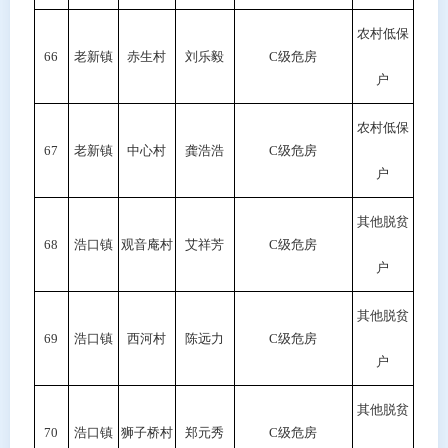
农村低保
66
老新镇
赤生村
刘乐毅
C级危房
户
农村低保
67
老新镇
中心村
龚浩浩
C级危房
户
其他脱贫
68
浩口镇
观音庵村
艾祥芳
C级危房
户
其他脱贫
69
浩口镇
西河村
陈远力
C级危房
户
其他脱贫
70
浩口镇
狮子桥村
郑元秀
C级危房