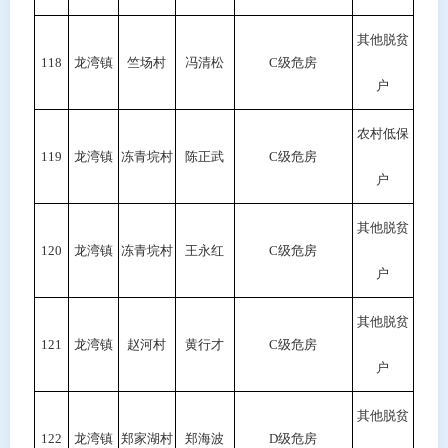
其他脱贫
118
龙湾镇
竺场村
冯清松
C级危房
户
农村低保
119
龙湾镇
冻青垸村
陈正武
C级危房
户
其他脱贫
120
龙湾镇
冻青垸村
王永红
C级危房
户
其他脱贫
121
龙湾镇
赵河村
黄行才
C级危房
户
其他脱贫
122
龙湾镇
郑家湖村
郑海波
D级危房