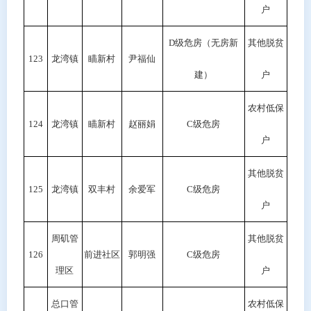
户
D
级危房（无房新
其他脱贫
123
龙湾镇
瞄新村
尹福仙
建）
户
农村低保
124
龙湾镇
瞄新村
赵丽娟
C级危房
户
其他脱贫
125
龙湾镇
双丰村
余爱军
C级危房
户
周矶管
其他脱贫
126
前进社区
郭明强
C级危房
理区
户
总口管
农村低保