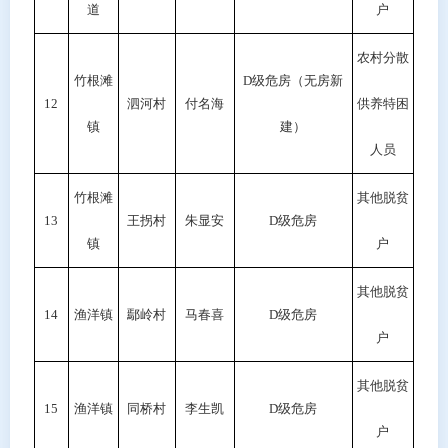
道
户
农村分散
竹根滩
D
级危房（无房新
12
泗河村
付名海
供养特困
镇
建）
人员
竹根滩
其他脱贫
13
王拐村
朱显安
D级危房
镇
户
其他脱贫
14
渔洋镇
鄢岭村
马春喜
D级危房
户
其他脱贫
15
渔洋镇
同桥村
李生凯
D级危房
户