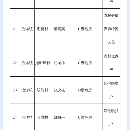
户
农村分散
21
渔洋镇
毛桥村
杨明高
C
级危房
供养特困
人员
农村低保
22
渔洋镇
拖船埠村
胡龙祥
C级危房
户
其他脱贫
23
渔洋镇
双马村
赵忠枝
D级危房
户
其他脱贫
24
渔洋镇
金城村
姚祖平
C级危房
户