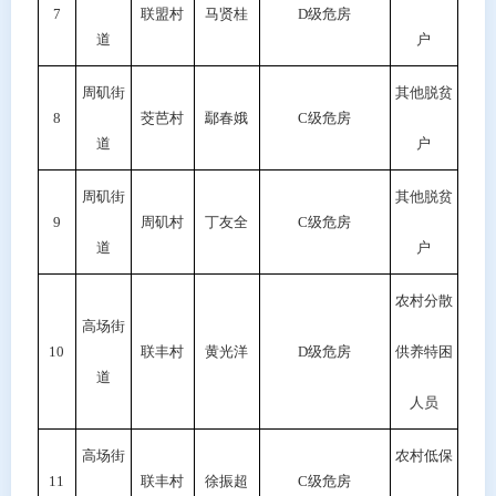
7
联盟村
马贤桂
D级危房
道
户
周矶街
其他脱贫
8
茭芭村
鄢春娥
C级危房
道
户
周矶街
其他脱贫
9
周矶村
丁友全
C级危房
道
户
农村分散
高场街
10
联丰村
黄光洋
D级危房
供养特困
道
人员
高场街
农村低保
11
联丰村
徐振超
C级危房