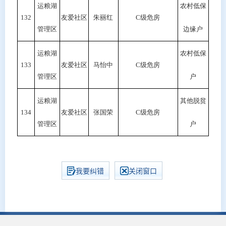
运粮湖
农村低保
132
友爱社区
朱丽红
C
级危房
管理区
边缘户
运粮湖
农村低保
133
友爱社区
马怡中
C级危房
管理区
户
运粮湖
其他脱贫
134
友爱社区
张国荣
C级危房
管理区
户
我要纠错
关闭窗口