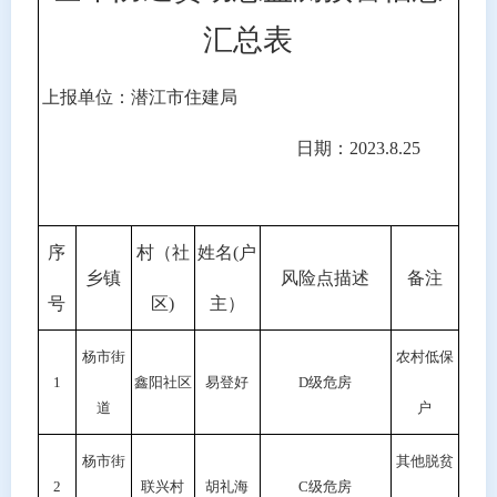
汇总表
上报单位：潜江市住建局
日期：2023.8.25
序
村（社
姓名(户
乡镇
风险点描述
备注
号
区)
主）
杨市街
农村低保
1
鑫阳社区
易登好
D级危房
道
户
杨市街
其他脱贫
2
联兴村
胡礼海
C级危房