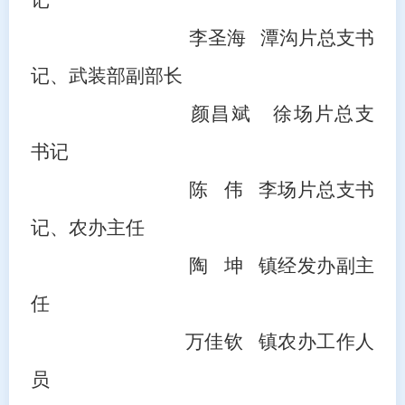
李圣海
潭沟片总支书
记
、武装部副部长
颜昌斌
徐场片总支
书记
陈
伟 李场片总支书
记
、
农办
主任
陶
坤 镇经发办副主
任
万佳钦
镇农办工作人
员