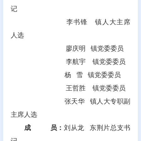
记
李书锋
镇人大主
席
人选
廖庆明
镇党委委员
李航宇
镇党委委员
杨
雪 镇党委委员
王哲胜
镇党委委员
张天华
镇人大专职副
主席人选
成
员：
刘从龙
东荆片总支书
记