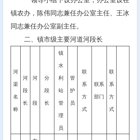
镇农办，
陈伟
同志兼任办公室主任、王冰
同志兼任办公室副主任。
二、镇市级主要河道河段长
镇
水
河
联
联
河
河
分
利
管
渠
系
联系
系
段
段
站
护
名
方
部门
方
长
段
长
管
员
称
式
式
理
员