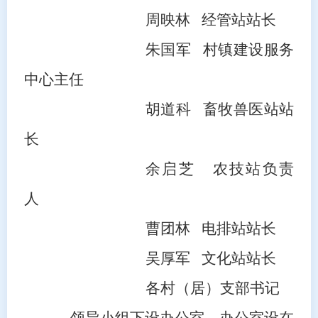
周映林
经管站站长
朱国军
村
镇建设
服务
中心主任
胡道科
畜牧兽医
站站
长
余启芝
农技
站
负责
人
曹团林
电排站站长
吴厚军
文化站站长
各村（居）支部书记
领导小组下设办公室，办公室设在