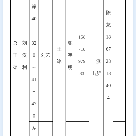
岸
陈
40
龙
+
18
158
总
刘
32
张
王
67
718
干
汉
0
刘艺
宇
冰
派
28
979
渠
利
～
明
出所
18
83
41
40
+
4
47
0
左