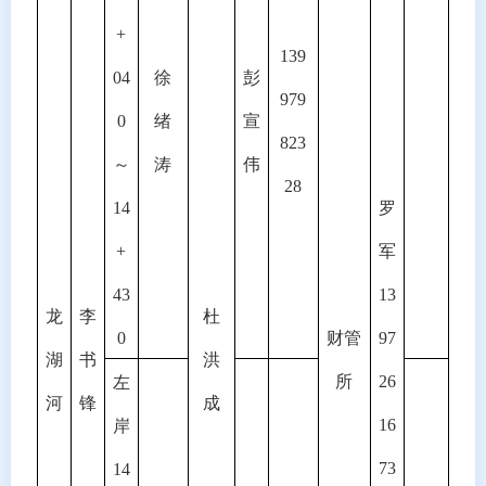
+
139
04
徐
彭
979
0
绪
宣
823
～
涛
伟
28
14
罗
+
军
43
13
龙
李
杜
0
财管
97
湖
书
洪
所
26
左
河
锋
成
16
岸
73
14