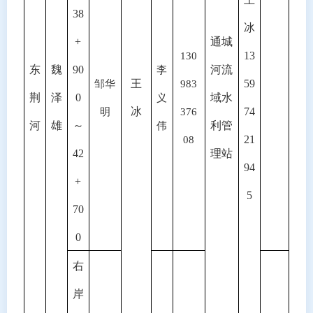
38
冰
+
通城
13
130
东
魏
90
河流
李
王
59
邹华
983
荆
泽
0
域水
义
冰
74
明
376
河
雄
～
利管
伟
21
08
42
理站
94
+
5
70
0
右
岸