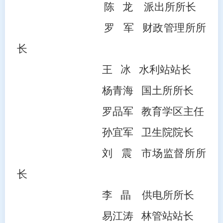
陈
龙
派出所所长
罗
军 财政管理所所
长
王
冰 水利站站长
杨
青
海
国土所所长
罗品军
教育学区主任
孙宜军
卫生院院长
刘
震 市场监督所
所
长
李
晶
供电所所长
易江涛
林管站站长