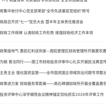
“1+3”制度体系 切实做好专项债项目 全生命周期管理
库集中收付中心党支部荣获“全市先进基层党组织”称号
政局召开庆“七一”党员大会 暨半年主体责任推进会
财政工作规律 认清财政工作形势 增强财政经济工作本领
政策接地气 惠民红利送到家--周矶管理区财政管理所开展惠农
为纲 普法同行——潜江市财政投资评审中心扎实开展民法典宣
主责主业 强化国资监管——全市国资国企领域突出问题专项整
政策进万家 财政服务零距离——高石碑镇财政所开展全覆盖惠
投资评审中心深学细悟会议精神锚定目标抓实2026年评审工作