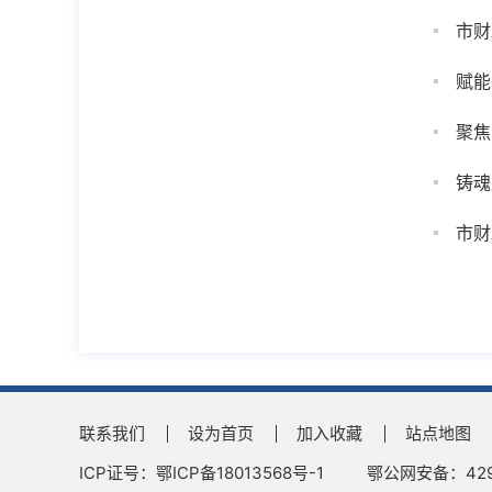
市财
赋能
聚焦
铸魂
市财
联系我们
设为首页
加入收藏
站点地图
ICP证号：鄂ICP备18013568号-1
鄂公网安备：4290