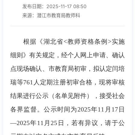
发布日期：2025-11-17 08:50
来源：潜江市教育局教师科
根据《湖北省
<教师资格条例>实施
细则》有关规定，经个人网上申请、
确认
点
现场确认、
市
教育局初审，
拟认定闫培
瑞等
761
人
定期注册初审合格，
现将审核
结果进行公示（名单见附件），接受社会
各界监督
。
公示时间为
20
25
年
11
月
17
日
—20
25
年
11
月
25日
，若有异议，请于公