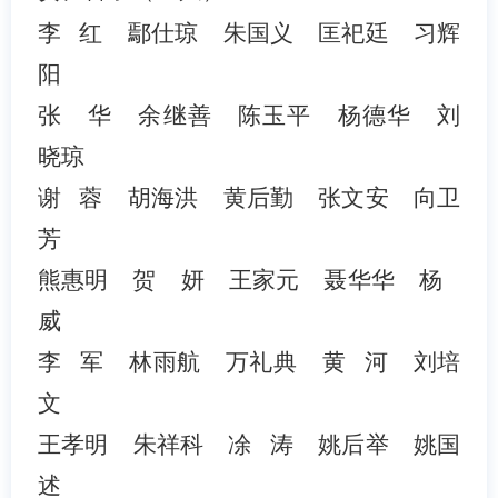
李
红
鄢仕琼
朱国义
匡祀廷
习辉
阳
张
华
余继善
陈玉平
杨德华
刘
晓琼
谢
蓉
胡海洪
黄后勤
张文安
向卫
芳
熊惠明
贺
妍
王家元
聂华华
杨
威
李
军
林雨航
万礼典
黄
河
刘培
文
王孝明
朱祥科
凃
涛
姚后举
姚国
述