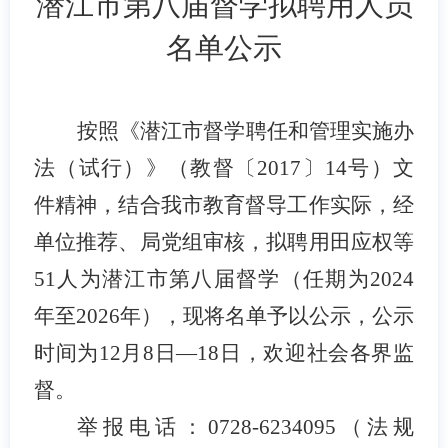
潜江市第八届督学拟聘用人员
名单
公示
按照《潜江市督学聘任和管理实施办
法（试行）》（教督〔
2017
〕
14号
）文
件精神，结合我市教育督导工作实际，经
单位推荐、局党组审核，
拟
聘用
田应权
等
51
人为
潜江市第八届督学（任期为
2024
年至2026年）
，现将名单予以公示，公示
时间为
12
月
8日
—
18
日，
欢迎社会各界监
督
。
举报电话
：
0728-6234095（法规