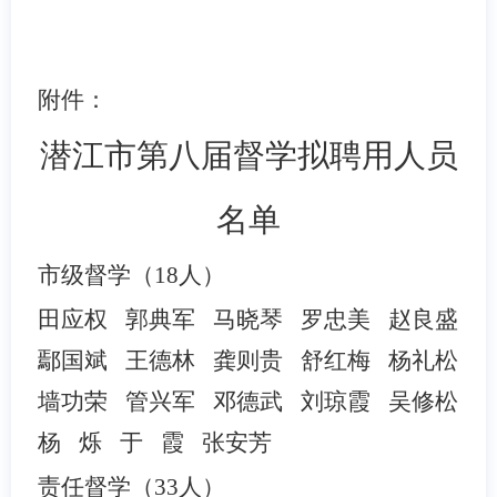
附件
：
潜江市第八届督学拟聘用人员
名单
市级督学（
18人
）
田应权
郭典军
马晓琴
罗忠美
赵良盛
鄢国斌
王德林
龚则贵
舒红梅
杨礼松
墙功荣
管兴军
邓德武
刘琼霞
吴修松
杨
烁
于
霞
张安芳
责任督学（
33人
）