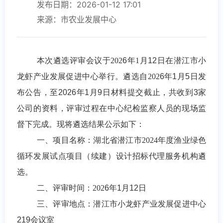
发布日期：2026-01-12 17:01
来源：市农业发展中心
本次遴选评审会议于
202
6
年
1
月
12
日在
潜江市小
龙虾产业发展促进中心
举行。
遴选
自
202
6
年
1
月
5
日发
布公告，至
2026
年
1
月
9
日材料提交
截止
，
共收到
3
家
公司的
资料，
评审过程在
中心纪检监察人员
的现场监
督下完成。
现将遴选结果公示如下：
一、项目名称
：
湖北省潜江市2024年度渔业绿色
循环发展试点项目（续建）
设计
招标代理服务机构遴
选。
二、评审时间
：
202
6
年
1
月
12
日
三、评审地点：潜江市小龙虾产业发展促进中心
219
会议室