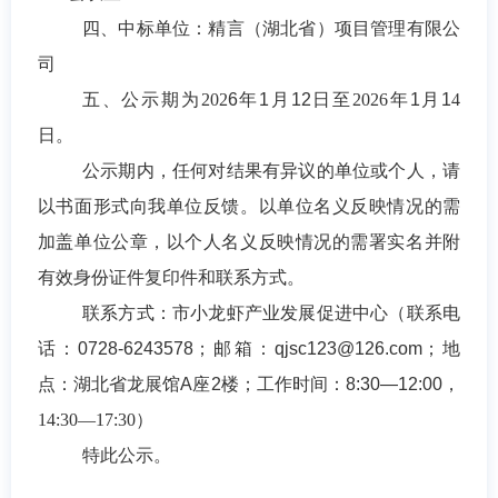
四
、
中标单位：精言（湖北省）项目管理有限公
司
五
、公示期为
202
6
年
1
月
12
日至
2026
年
1
月
1
4
日。
公示期内，任何对结果有异议的单位或个人，请
以书面形式向我单位反馈。以单位名义反映情况的需
加盖单位公章，以个人名义反映情况的需署实名并附
有效身份证件复印件和联系方式。
联系
方式
：
市小龙虾产业发展促进中心
（联系电
话：
0728-6243578
；邮箱：
qjsc123@126.com
；地
点：湖北省龙展馆
A
座
2
楼；工作时间：
8:30—12:00
，
14:30—17:30
）
特此公示。