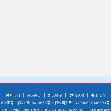
联系我们
|
设为首页
|
加入收藏
|
站点地图
|
关于我们
ICP证号：鄂ICP备18013568号-1
鄂公网安备：42900502000503号
码：4290050001
主办：潜江市人民政府
承办：潜江市政务服务和大