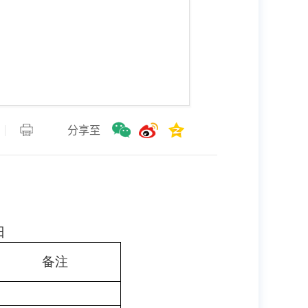
分享至
1日
备注