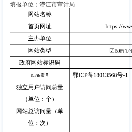
填报单位：
潜江市审计局
网站名称
首页网址
https://ww
主办单位
网站类型
☑
政府门
政府网站标识码
鄂
ICP
备
18013568
号
-1
ICP
备案号
独立用户访问总量
（单位：个）
网站总访问量（单
位：次）