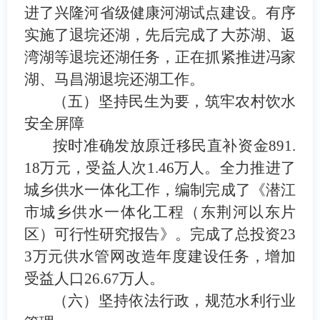
进了兴隆河省级健康河湖试点建设。有序
实施了退垸还湖，先后完成了大苏湖、返
湾湖等退垸还湖任务，正在抓紧推进冯家
湖、马昌湖退垸还湖工作。
（五）坚持民生为要，筑牢农村饮水
安全屏障
按时准确发放原迁移民直补资金
891.
18
万元，受益人次
1.46
万人。全力推进了
城乡供水一体化工作，编制完成了《潜江
市城乡供水一体化工程（东荆河以东片
区）可行性研究报告》。完成了总投资
23
3
万元供水管网改造年度建设任务，增加
受益人口
26.67
万人。
（六）坚持依法行政，规范水利行业