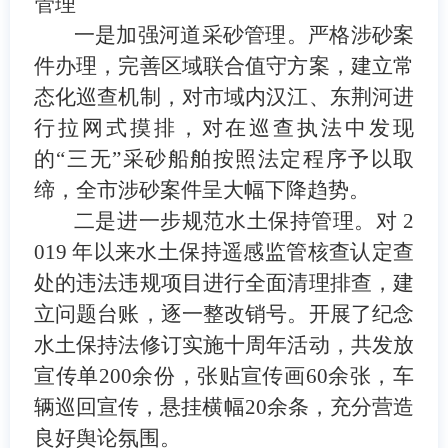
管理
一是加强河道采砂管理
。
严格涉砂案
件办理，
完善区域联合值守方案，
建立
常
态化
巡查机制
，
对市域内汉江、东荆河进
行
拉网式
摸排，对在巡查执法中发现
的
“
三无
”
采砂船舶
按照法定程序
予以取
缔
，
全市
涉砂案件呈
大幅
下降趋势。
二是进一步规范水土保持管理。对
2
019
年以来水土保持遥感监管核查认定查
处的违法违规项目进行全面清理排查，建
立问题台账，逐一整改销号。开展了纪念
水土保持法修订实施十周年活动，共发放
宣传单
200
余份，张贴宣传画
60
余张，车
辆巡回宣传，悬挂横幅
20
余条，充分营造
良好舆论氛围。