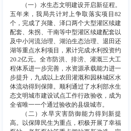
（一）水生态文明建设开启新征程。
五年来，我局
共计对上争取落实项目
82
个
，
完成了兴隆、
泽口两个大型
灌区续建
配套、
朱拐、干南等中型灌区续建配套以
及中小河流治理、
湖泊生态治理、
退田还
湖等重点水利项目，
累计完成水利投资约
20.2
亿元
。
全市防洪、排涝、灌溉三大工
程体系进一步完善
，水资源承载能力进一
步提升，
九成以上农田灌溉和园林城区水
体流动得到保障。顺利通过了水利
部水生
态文明城市建设试点工作行政验收
，成为
全省唯一一个通过验收的县级城市。
（二）水旱灾害防御能力得到新提
高。
以保障民生为重点，
积极开展了幸福