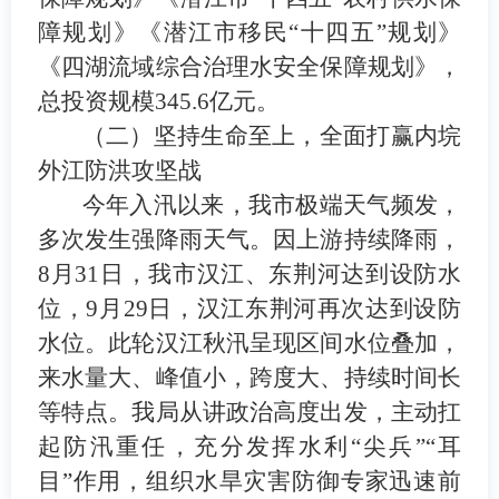
障规划》《潜江市移民
“
十四五
”
规划》
《四湖流域综合治理水安全保障规划》，
总投资规模
345.6
亿元
。
（二）
坚持生命至上，全面打赢内垸
外江防洪攻坚战
今年入汛以来，我市极端天气频发，
多次发生强降雨天气。因上游持续降雨，
8
月
31
日，我市汉江、东荆河达到设防水
位，
9
月
29
日，汉江东荆河再次达到设防
水位。此轮汉江秋汛呈现区间水位
叠加，
来水量大、峰值小，跨度大、持续时间长
等特点。我局
从讲政治高度出发，主动扛
起防汛重任，
充分发挥水利
“
尖兵
”“
耳
目
”
作用，组织水旱灾害防御专家迅速前