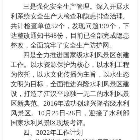
三是强化安全生产管理。深入开展水
利系统安全生产大检查和隐患排查治理。
共计检查单位
52
个，发现问题
199
个，下
达整改通知书
48
份，目前已全部完成隐患
整改，全面筑牢了安全生产防护网。
四是全力推进国家级水利风景区创建
工作。
以水资源保护为核心，以水利工程
为依托，以水文化传播为主旨，以水生态
文明为目标
，
全面推进兴隆水利风景区建
设，
打造
了
江汉平原独一无二的水利风景
区新典范
。
2016
年成功创建兴隆省级水利
风景区。
10
月
25
日
-26
日，迎接了水利部
国家水利风景区现场考评。
四、
2022
年工作计划