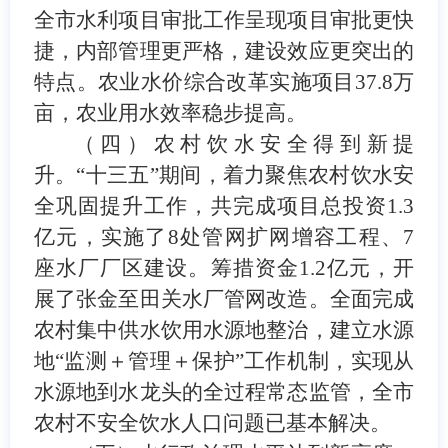
全市水利项目审批工作呈现
项目审批更快
捷，内部管理更严格，建设效应更突出
的
特点
。
农业水价
综合改革
实施
项目
37.8
万
亩，
农业用水效率
稳步
提高。
（四）农村饮水安全得到新提
升。
“
十三五
”
期间，着力聚焦农村饮水安
全巩固提升工作，共完成项目总投资
1
.
3
亿元，实施了
8
处
管网扩网增容工程、
7
座水厂厂区建设。筹措资金
1.2
亿元，开
展了张金至田关水厂管网改造。
全面完成
农村集中供水饮用水源地整治，建立水源
地
“
监测＋管理＋保护
”
工作机制，实现从
水源地到水龙头的全过程常态监管，
全市
农村不安全饮水人口问题已基本解决。