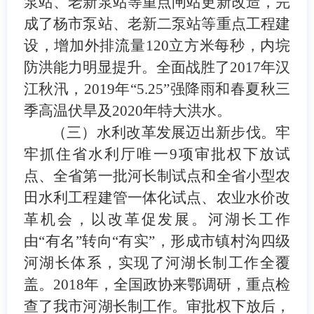
泵站、老新泵站等重点闸站更新改造，完
成了
杨市泵站、老新二泵站等重点工程建
设，
增加外排流量
120
立方米每秒
，
内垸
防洪能力明显提升。
全面战胜了
2017
年汉
江秋汛，
2019
年
“5.25”
强降雨和春夏秋三
季高温伏旱及
2020
年特大洪水
。
（三）水利改革发展迈出新步伐。
牢
牢抓住
省水利厅唯一
9
项审批权下放试
点、全省第一批河长制试点和全省小型农
田水利工程建管一体化试点、农业水价改
革机会，以改革促发展。河湖长工作
由
“
有名
”
转向
“
有实
”
，
形成市镇村沟四级
河湖长体系
，
实现了河湖长制工作全覆
盖
。
2018
年，
全国政协来鄂调研，重点检
查了我市河湖长制工作
。
审批权下放后，