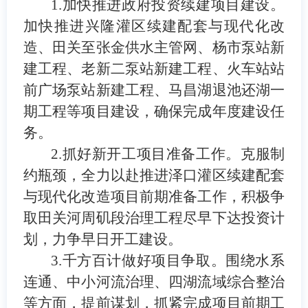
1.
加快推进政府投资续建项目建设。
加快推
进
兴
隆灌区续建配套与现代化改
造、田关至张金供水主管网、杨市泵站新
建工程、老新二泵站新建工程、火车站站
前广场泵站新建工程、马昌湖退池还湖一
期工程等项目建设，确保完成年度建设任
务。
2.
抓好新开工项目准备工作。
克服制
约瓶颈，全力以赴推进泽口灌区续建配套
与现代化改造项目前期准备工作，
积极
争
取田关河周矶段治理工程尽早下达投资计
划，
力争
早日开工建设。
3.
千方百计做好项目争取。
围绕水系
连通、中小河流治理、四湖流域综合整治
等方面，提前谋划，抓紧完成项目前期工