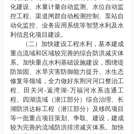
化建设、
水量计量自动监测
、
水位自动监
控工程
、
渠道闸群自动检测控制
、
泵站自
动化监控
、
业务应用系统
等
智慧水利及水
利信息化项目建设。
（二）加快建设工程水利，基本建成
重点流域和区域较完善的综合防洪减灾体
系。
加快重点水利基础设施建设，
围绕堤
防加固、水旱灾害防御能力提升、水生态
修复等领域，全力做好
东荆河河口整治工
程
、
田关河
-
返湾湖
-
万福河水系连通工
程、四湖流域（潜江部分）综合治理、长
湖防洪达标工程（潜江部分）及
移民项目
等一批重点项目策划、争取、建设，
建成
较为完善的流域防洪排涝减灾体系
。加快