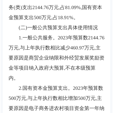
务(类)支出
2144.76
万元,占
81.09
%
,国有资本
金预算支出
500万元,占18.91%
。
(二)一般公共预算支出具体使用情况
1.
一般公共服务。
2023
年预算数
2144.76
万元,
与
上年执行数
相比减少
460.97万元
,
主
要原因是
商贸企业纳限和外经贸发展奖励资
金等项目纳入政府大预算,不在本级预算
内
。
2.
国有资本金预算
支出。
2023
年预算数
500
万元,
与
上年执行数
相比增加
500万元
,主
要原因是
电子商务进农村项目资金第一年纳