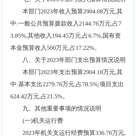
本部门
2023
年收入预算
2904.08
万元,其
中:一般公共预算拨款收入
2144.76
万元,占
7
3.85
%
,其他收入
194.45万元,占6.7%,国有资
本金预算收入500万元,占17.22%
。
八、关于
2023
年部门支出预算情况说明
本部门
2023
年支出预算
2904.18
万元,其
中:基本支出
2279.76
万元,占
78.5
%
;项目支出
624.42
万元,占
21.5
%
。
九、其他重要事项的情况说明
(一)机关运行费
2023
年机关支运行经费预算
336.76
万元,