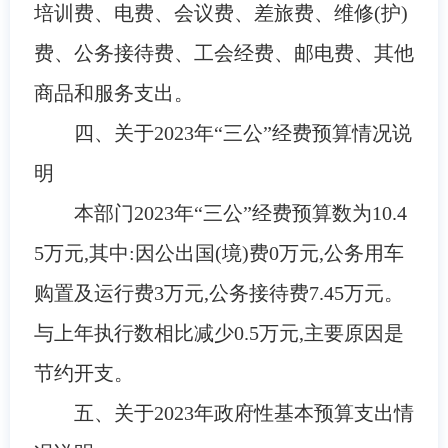
培训费、电费、会议费、差旅费、维修(护)
费、公务接待费、工会经费、邮电费、其他
商品和服务支出
。
四、关于
2023
年
“三公”经费预算情况说
明
本部门
2023
年
“三公”经费预算数为
10.4
5
万元,其中:因公出国(境)费
0
万元,公务用车
购置及运行费
3
万元,公务接待费
7.45
万元。
与
上年执行数
相比减少
0.5万元
,主要原因是
节约开支
。
五、关于
2023
年政府性基本预算支出情