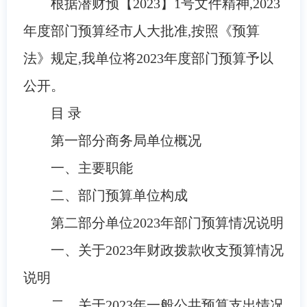
根据潜财预【
2023】1号文件精神,
2023
年度部门预算
经市人大批准
,按照《预算
法》规定,我单位将
2023
年度部门预算予以
公开。
目
录
第一部分
商务局
单位概况
一、
主要职
能
二、
部门预算单位构成
第二部
分
单位
2023
年部门预算情况说明
一、
关于
2023
年财政拨款收支预算情况
说明
二、关于
2023
年一般公共预算支出情况