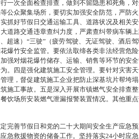
进行一次全面检查排查，做到不留隐患和死角，对
场等公众聚集场所，要切实加强安全防范，严防火
切实抓好节假日交通运输工具、道路状况及相关安
加大道路交通违章查纠力度，严肃查纠带病车辆上
载、超速）“三驶”（疲劳驾驶、无证驾驶、酒后
烟花爆竹安全监管。要依法取缔各类非法经营危险
。加强对烟花爆竹储存、运输、销售等环节的安全
行为。四是强化建筑施工安全管理。要针对灾害天
全管理，督促建筑施工企业把防止深基坑片帮垮塌
建筑施工事故。五是深入开展市镇燃气安全排查整
，
餐饮场所安装燃气泄漏报警装置情况。其他重点
制定完善节假日和党的二十大期间安全生产应急预
应急救援物资的储备工作。坚持落实24小时应