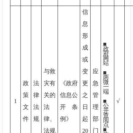
信
息
形
■
成
政
府
网
或
站
与救
变
应
■
两
微
政
法
灾有
《政府
更
急
一
端
策
律
关的
信息公
之
管
1
■
√
公
文
法
法
开条
日
理
开
查
件
规
律、
例》
起
部
阅
点
■
法规
20
门