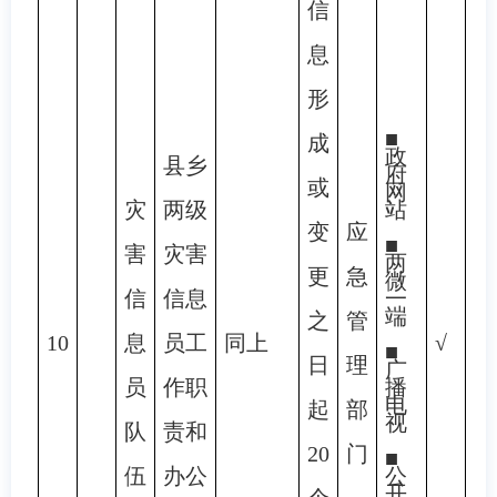
信
息
形
■
成
政
县乡
府
或
网
灾
两级
站
变
应
■
害
灾害
两
更
急
微
信
信息
一
端
之
管
10
息
员工
同上
√
■
日
理
广
员
作职
播
电
起
部
视
队
责和
20
门
■
伍
办公
公
开