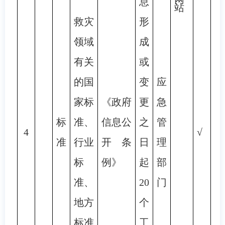
息
站
救灾
形
领域
成
有关
或
的国
变
应
家标
《政府
更
急
标
准、
信息公
之
管
4
√
准
行业
开条
日
理
标
例》
起
部
准、
20
门
地方
个
标准
工