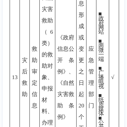
息
灾害
■
形
政
救助
府
成
网
（6
站
《政府
或
■
类）
两
救
信息公
变
应
微
的救
一
端
灾
助
开条
更
急
助对
■
后
审
例》、
之
管
广
13
象、
播
√
电
救
定
《自然
日
理
视
申报
助
信
灾害救
起
部
■
材
纸
质
息
助条
20
门
媒
料、
体
例》
个
■
办理
公
开