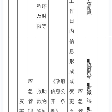
工
查
程序
阅
作
点
及时
日
限等
内
信
息
■
形
政
府
成
网
站
应
《政府
或
■
两
急
救助
信息公
变
应
微
一
端
灾
管
款物
开条
更
急
■
害
理
通知
例》、
之
管