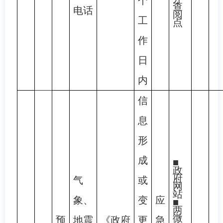
个
查
电话
阅
工
点
作
日
内
信
息
形
成
■
政
府
气
或
网
站
象、
变
应
■
两
微
预
地震
《政府
更
急