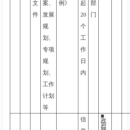
文
案、
例》
起
部
件
发展
20
门
规
个
划、
工
专项
作
规
日
划、
内
工作
计划
等
■
信
政
府
网