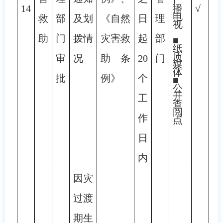
广
14
播
√
电
救
部
及划
《自然
日
理
视
助
门
拨情
灾害救
起
部
■
纸
质
审
况
助条
20
门
媒
体
批
例》
个
■
公
开
工
查
阅
作
点
日
内
因灾
过渡
期生