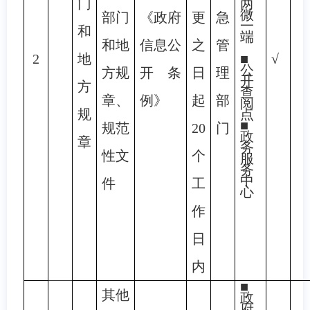
门
两
微
部门
《政府
更
急
一
和
端
和地
信息公
之
管
2
地
■
√
公
方规
开条
日
理
开
方
查
章、
例》
起
部
阅
规
点
■
规范
20
门
政
章
务
性文
个
服
务
中
件
工
心
作
日
内
■
其他
政
府