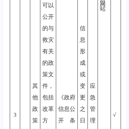
网
可以
站
公开
的与
信
救灾
息
有关
形
的政
成
策文
或
其
件，
变
应
他
包括
《政府
更
急
政
改革
信息公
之
管
3
√
策
方
开条
日
理