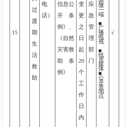
两
电
信息公
变
应
微
过
一
端
话）
开条
更
急
渡
■
例》、
之
管
广
15
期
播
√
电
《自然
日
理
视
生
灾害救
起
部
■
活
纸
质
助条
20
门
媒
救
体
例》
个
■
助
公
开
工
查
阅
作
点
日
内