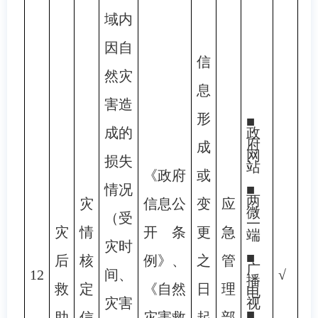
域内
因自
信
然灾
息
害造
形
■
成的
政
府
成
网
损失
站
《政府
或
情况
■
两
灾
信息公
变
应
微
（受
一
灾
情
开条
更
急
端
灾时
■
后
核
例》、
之
管
广
12
间、
√
播
救
定
《自然
日
理
电
灾害
视
■
助
信
灾害救
起
部