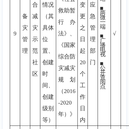
合
情况
变
应
■
救助暂
两
备
减
（其
更
急
微
行办
一
端
灾
灾
具体
之
管
9
法》、
√
■
管
示
位
日
理
广
《国家
播
电
理
范
置、
起
部
视
综合防
社
创建
20
门
■
灾减灾
公
开
区
时
个
查
规划
阅
间、
工
点
（2016
创建
作
-2020
级别
日
年）》
等）
内