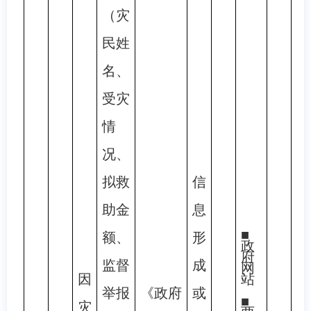
（灾
民姓
名、
受灾
情
况、
拟救
信
助金
息
■
额、
形
政
府
监督
成
网
因
站
举报
《政府
或
■
灾