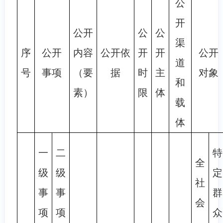
公
开
公开
公
公
渠
序
公开
内容
公开依
开
开
公开
道
号
事项
（要
据
时
主
对象
和
素）
限
体
载
体
一
二
特
全
级
级
定
社
事
事
群
会
项
项
众