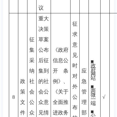
议
重大
征
决策
求
征
草案
意
集
公布
《政府
见
采
后征
信息公
■
时
政
府
纳
集到
开条
应
网
对
站
政
社
的社
例》、
急
外
■
两
策
会
会公
《关于
管
微
8
公
√
一
文
公
众意
全面推
理
端
布
■
件
众
见情
进政务
部
公