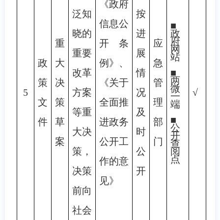
《政府
泛知
按
信息公
■
晓的
进
政
府
重
开条
应
网
重要
展
站
政
大
例》、
急
改革
情
■
两
策
决
《关于
管
微
5
方案
况
√
一
文
策
全面推
理
端
等重
及
■
件
草
进政务
部
公
大决
时
开
案
公开工
门
查
策，
公
阅
点
作的意
决策
开
见》
前向
社会