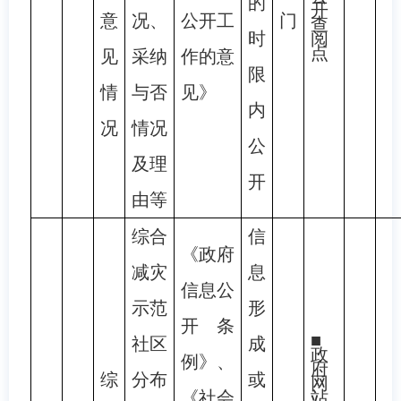
的
开
意
况、
公开工
门
查
时
阅
点
见
采纳
作的意
限
情
与否
见》
内
况
情况
公
及理
开
由等
综合
信
《政府
减灾
息
信息公
示范
形
开条
■
社区
成
政
例》、
府
综
分布
或
网
《社会
站