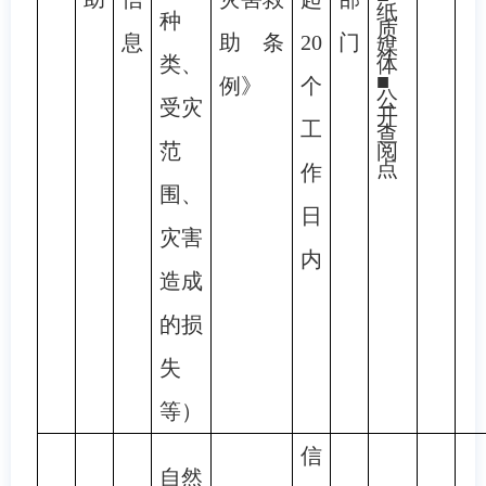
纸
种
质
息
助条
20
门
媒
类、
体
■
例》
个
公
受灾
开
工
查
范
阅
点
作
围、
日
灾害
内
造成
的损
失
等）
信
自然