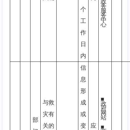
政
务
个
服
务
中
工
心
作
日
内
信
息
形
■
与救
成
政
府
网
灾有
或
站
部
关的
变
应
■