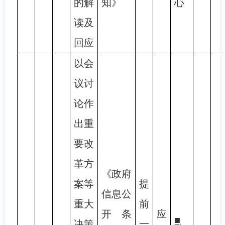
的解
知》
心
读及
回应
以会
议讨
论作
出重
要改
革方
《政府
案等
提
信息公
重大
前
开条
应
■
决策
一