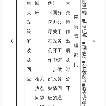
两
重
回
例》、
大
微
一
大
应
《国务
决
端
应
■
政
院办公
策
广
急
播
策
厅关于
作
电
视
管
6
解
在政务
出
√
■
理
纸
读
公开工
后
质
媒
部
体
及
作中进
及
■
门
公
回
一步做
时
开
查
阅
应
相关
好政务
公
点
■
热点
舆情回
开
政
务
服
问题
应的通
务
中