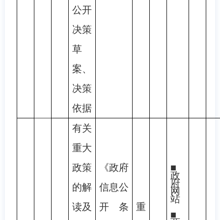
公开
决策
草
案、
决策
依据
有关
重大
政策
《政府
■
政
府
的解
信息公
网
站
读及
开条
重
■