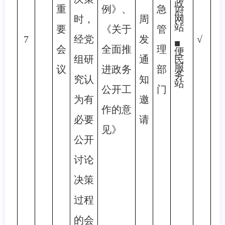
政
重
例》、
急
府
时，
周
网
站
要
《关于
管
7
经党
发
√
■
会
全面推
理
便
组研
通
民
服
议
进政务
部
务
究认
知
站
公开工
门
为有
邀
作的意
必要
请
见》
公开
讨论
决策
过程
的会