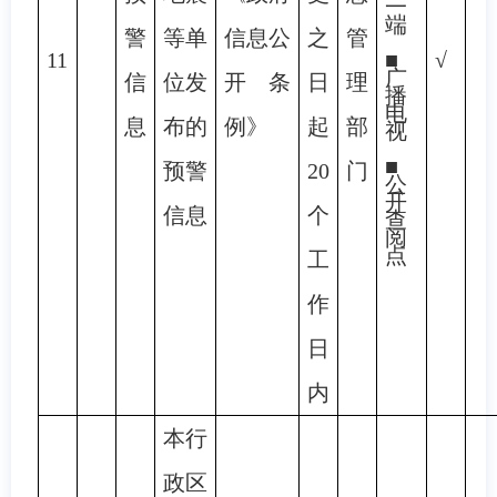
一
端
警
等单
信息公
之
管
11
■
√
广
信
位发
开条
日
理
播
电
息
布的
例》
起
部
视
■
预警
20
门
公
开
信息
个
查
阅
点
工
作
日
内
本行
政区