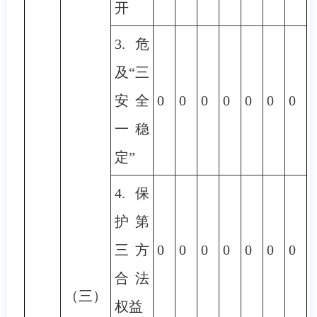
开
3.危
及“三
安全
0
0
0
0
0
0
0
一稳
定”
4.保
护第
三方
0
0
0
0
0
0
0
合法
（三）
权益