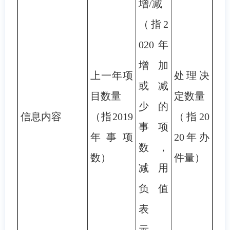
增/减
（指2
020年
增加
上一年项
处理决
或减
目数量
定数量
少的
信息内容
（指2019
（指20
事项
年事项
20年办
数，
数）
件量）
减用
负值
表
示，