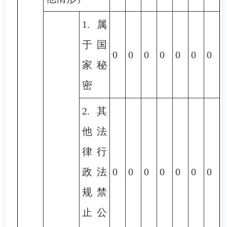
1.属
于国
0
0
0
0
0
0
0
家秘
密
2.其
他法
律行
政法
0
0
0
0
0
0
0
规禁
止公