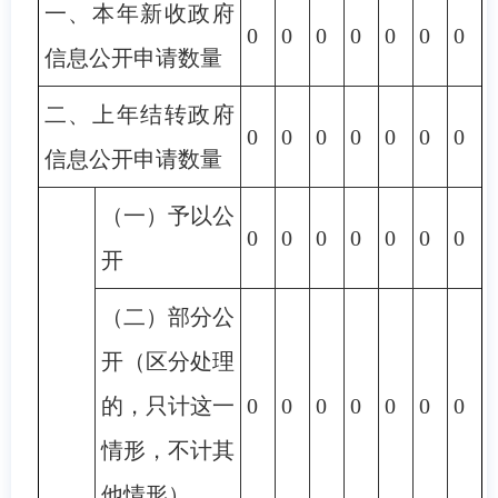
一、本年新收政府
0
0
0
0
0
0
0
信息公开申请数量
二、上年结转政府
0
0
0
0
0
0
0
信息公开申请数量
（一）予以公
0
0
0
0
0
0
0
开
（二）部分公
开（区分处理
的，只计这一
0
0
0
0
0
0
0
情形，不计其
他情形）