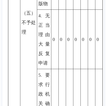
版物
（五）
4.无
不予处
正当
理
理由
0
0
0
0
0
0
0
大量
反复
申请
5.要
求行
政机
关确