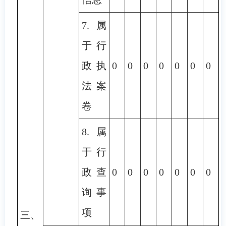
7.属
于行
政执
0
0
0
0
0
0
0
法案
卷
8.属
于行
政查
0
0
0
0
0
0
0
询事
项
三、