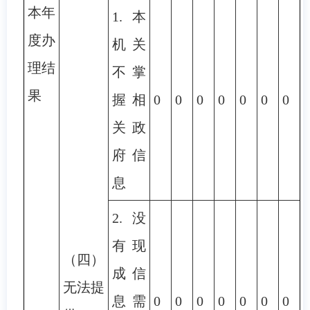
本年
1.本
度办
机关
理结
不掌
果
握相
0
0
0
0
0
0
0
关政
府信
息
2.没
有现
（四）
成信
无法提
息需
0
0
0
0
0
0
0