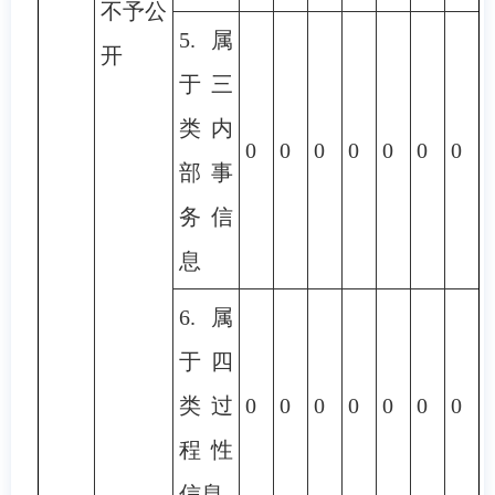
不予公
5.属
开
于三
类内
0
0
0
0
0
0
0
部事
务信
息
6.属
于四
类过
0
0
0
0
0
0
0
程性
信息