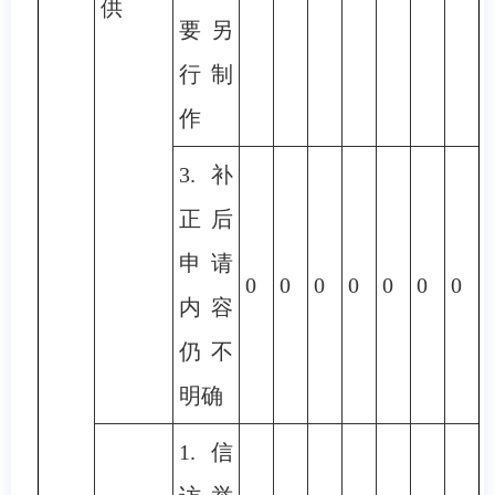
供
要另
行制
作
3.补
正后
申请
0
0
0
0
0
0
0
内容
仍不
明确
1.信