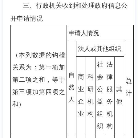
三、行政机关收到和处理政府信息公
开申请情况
申请人情况
法人或其他组织
（本列数据的钩稽
社
法
关系为：第一项加
自
商
科
会
律
第二项之和，等于
总
然
业
研
公
服
其
第三项加第四项之
计
人
企
机
益
务
他
和）
业
构
组
机
织
构