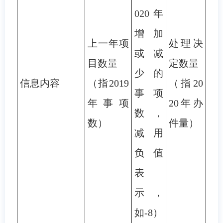
020年
增加
上一年项
处理决
或减
目数量
定数量
少的
信息内容
（指2019
（指20
事项
年事项
20年办
数，
数）
件量）
减用
负值
表
示，
如-8）