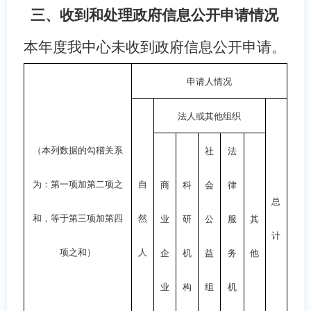
三、收到和处理政府信息公开申请情况
本年度我中心未收到政府信息公开申请。
申请人情况
法人或其他组织
（本列数据的勾稽关系
社
法
为：第一项加第二项之
自
商
科
会
律
总
和，等于第三项加第四
然
业
研
公
服
其
计
项之和）
人
企
机
益
务
他
业
构
组
机