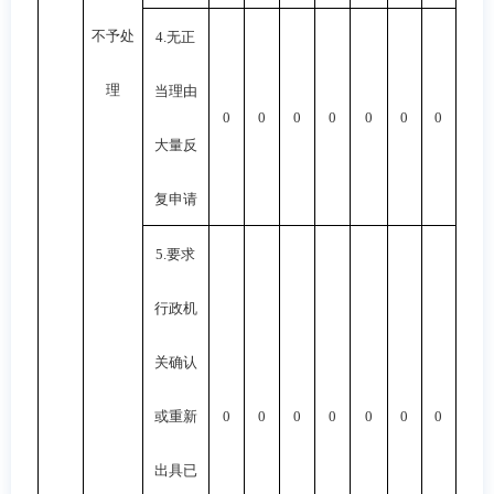
不予处
4.
无正
理
当理由
0
0
0
0
0
0
0
大量反
复申请
5.
要求
行政机
关确认
或重新
0
0
0
0
0
0
0
出具已