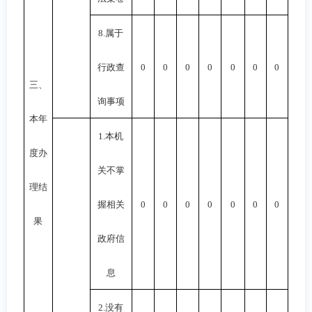
8.
属于
行政查
0
0
0
0
0
0
0
三、
询事项
本年
1.
本机
度办
关不掌
理结
握相关
0
0
0
0
0
0
0
果
政府信
息
2.
没有