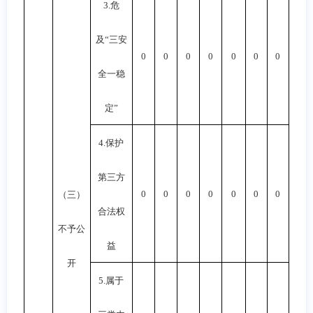
3.
危
及“三安
0
0
0
0
0
0
0
全一稳
定”
4.
保护
第三方
0
0
0
0
0
0
0
（三）
合法权
不予公
益
开
5.
属于