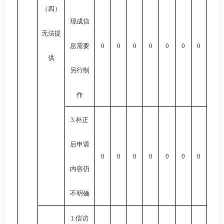
（四）
现成信
无法提
息需要
0
0
0
0
0
0
0
供
另行制
作
3.
补正
后申请
0
0
0
0
0
0
0
内容仍
不明确
1.
信访