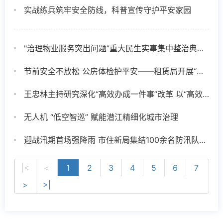
实战练兵筑牢安全防线，科普宣传守护平安家园
"治理物业服务突出问题”重大民生实事集中整治典型案例（第十批）
节前安全不放松 公房体检护平安——租赁局开展“五一”节前公房安全专项检查
王忠林主持研究深化“高效办成一件事”改革 以“高效办成一件事”改革为牵引 持续优化营商环境 推动经济社会高质量发展
无人机 “低空智巡” 赋能潜江精细化城市治理
迎战汛期首场强降雨 市住新局集结100余名防汛队员连夜奋战保畅通
|<
<
1
2
3
4
5
6
7
>
>|