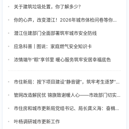
关于建筑垃圾处置，你了解多少？
你的心声，改变潜江！2026年城市体检问卷等你来填
潜江住建部门全面部署筑牢城市安全防线
应急科普 | 图说：家庭燃气安全知识卡
浓情端午“粽”享邻里 暖心服务筑牢安居幸福底色
市住新局：按下项目建设“静音键”，筑牢考生逐梦“安心墙”
管网改造解民忧 锦旗致谢暖人心——市政部门切实解决小区污水倒灌难题
市住房和城市更新局党组书记、局长龚义海：奋楫笃行担使命 精筑宜居新潜江
叶杨调研城市更新工作