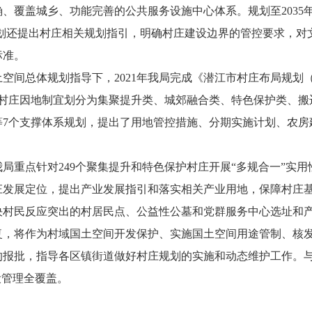
、覆盖城乡、功能完善的公共服务设施中心体系。规划至2035
。规划还提出村庄相关规划指引，明确村庄建设边界的管控要求，
标准。
间总体规划指导下，2021年我局完成《潜江市村庄布局规划（20
村村庄因地制宜划分为集聚提升类、城郊融合类、特色保护类、搬
等7个支撑体系规划，提出了用地管控措施、分期实施计划、农房
我局重点针对249个聚集提升和特色保护村庄开展“多规合一”
庄发展定位，提出产业发展指引和落实相关产业用地，保障村庄
决村民反应突出的村居民点、公益性公墓和党群服务中心选址和
复，将作为村域国土空间开发保护、实施国土空间用途管制、核
的报批，指导各区镇街道做好村庄规划的实施和动态维护工作。
设管理全覆盖。