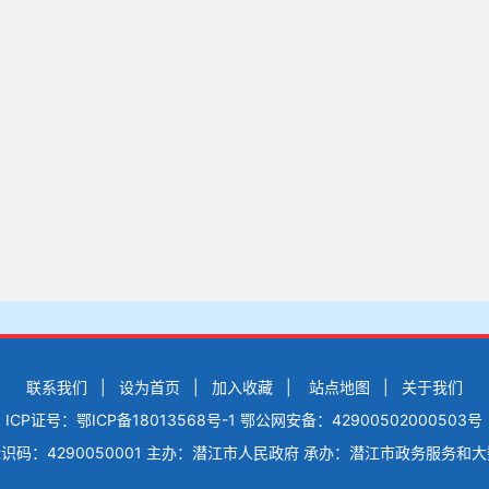
联系我们
|
设为首页
|
加入收藏
|
站点地图
|
关于我们
ICP证号：鄂ICP备18013568号-1
鄂公网安备：42900502000503号
码：4290050001
主办：潜江市人民政府
承办：潜江市政务服务和大