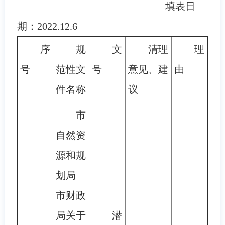
填表日
期：2022.12.6
序
规
文
清理
理
号
范性文
号
意见、建
由
件名称
议
市
自然资
源和规
划局
市财政
局关于
潜