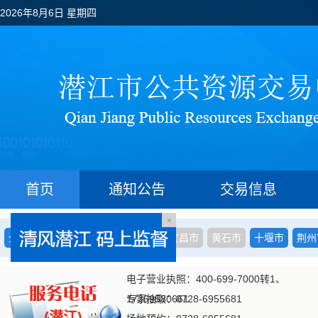
2026年8月6日 星期四
首页
通知公告
交易信息
全省
省中心
武汉市
襄阳市
宜昌市
黄石市
十堰市
荆州
电子营业执照：400-699-7000转1、
17269580661
专家抽取：0728-6955681
(潜江)