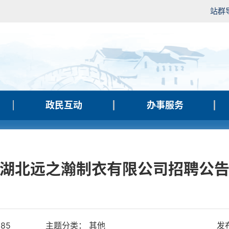
站群
政民互动
办事服务
湖北远之瀚制衣有限公司招聘公
185
主题分类： 其他
发