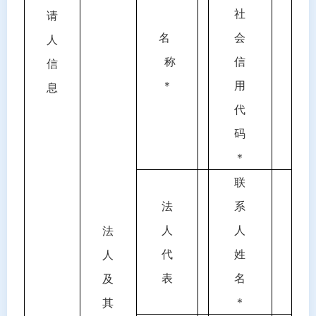
社
请
名
会
人
称
信
信
＊
用
息
代
码
＊
联
法
系
人
人
法
代
姓
人
表
名
及
＊
其