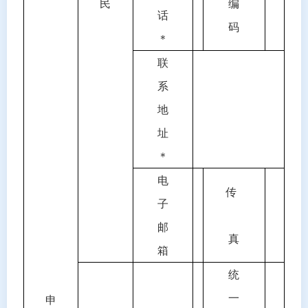
民
编
话
码
＊
联
系
地
址
＊
电
传
子
邮
真
箱
统
一
申