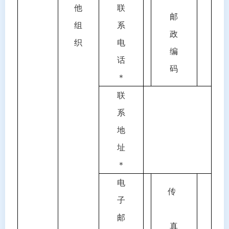
他
联
邮
组
系
政
织
电
编
话
码
＊
联
系
地
址
＊
电
传
子
邮
真