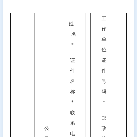
工
姓
作
名
单
＊
位
证
证
件
件
名
号
称
码
＊
＊
联
邮
系
公
政
电