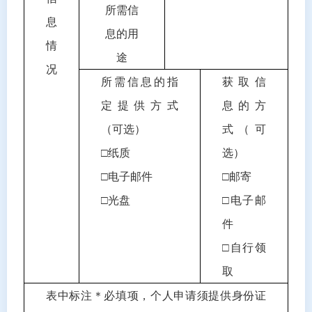
所需信
息
息的用
情
途
况
所需信息的指
获取信
定提供方式
息的方
（可选）
式（可
□
纸质
选）
□
电子邮件
□
邮寄
□
光盘
□
电子邮
件
□
自行领
取
表中标注＊必填项，个人申请须提供身份证