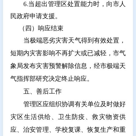
6.
当超出
管理区
处置
能力时，向
市
人
民政府申请支援。
（四）响应结束
当极端恶劣灾害天气得到有效处置，
短期内灾害影响不再扩大或
已减轻，
市
气
象局发布灾害预警解除信息，经
市
极端天
气指挥部研究决定终止响应。
五、
善后工作
管理区
应组织协调有关单位及时做好
灾区生活供给、卫生防疫、救灾物资供
应、治安管理、学校复课、恢复生产和重