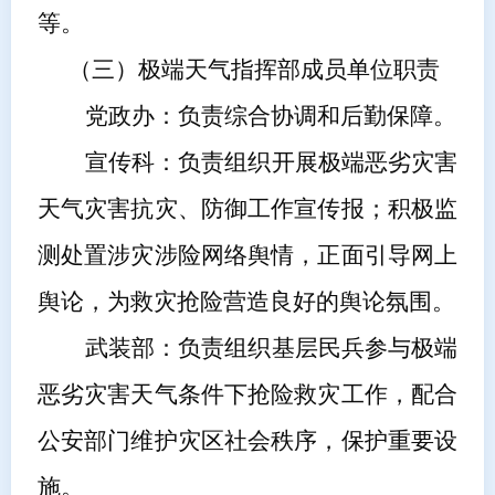
等。
（三）
极端天气指挥部成员单位职责
党政办：负责综合协调和后勤保障。
宣传
科
：负责组织
开展
极端恶劣灾害
天气灾害
抗灾、
防御
工作宣传报；
积极监
测处置涉灾涉险网络舆情，正面引导网上
舆论，为救灾抢险营造良好的舆论氛围。
武
装
部：负责组织
基层
民兵参与极端
恶劣灾害天气条件下抢险救灾工作，配合
公安
部门
维护灾区社会秩序，保护重要设
施。