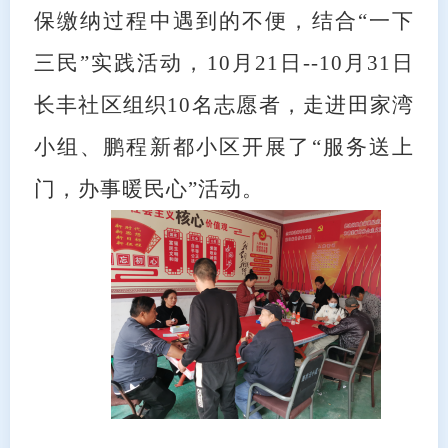
保缴纳过程中遇到的不便
，
结合
“一下
三民”实践活动
，
10月21日--10月31日
长丰
社区
组织
10名志愿者
，走进田家湾
小组、鹏程新都小区开展
了
“服务
送上
门
，
办事暖民心
”活动
。