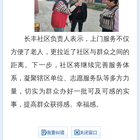
长丰
社区负责人
表示
，
上门服务不仅
方便了老人，
更拉近了社区与
群众
之间的
距离。
下一步，
社区将继续完善服务体
系，凝聚辖区单位、志愿服务队等多方力
量，
切实为群众
办好一批可及可感的实
事
，
提
高群众获得感、幸福感。
我要纠错
关闭窗口