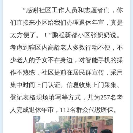
“感谢社区
工作人员和志愿者们
，你
们
直接来小区
给我们办理退休年审，真是
太方便了。！
”
鹏程新都小区张奶奶说。
考虑到辖区内高龄老人多数行动不便，不
少老人的子女不在身边，对智能手机的操
作不熟练，
社区提前在居民群宣传，
采用
集中时间上门认证、信息收集上门采集、
登记表格现场填写等方式，共为
257
名
老
人完成退休年审
，
112名
群众代缴医保
。