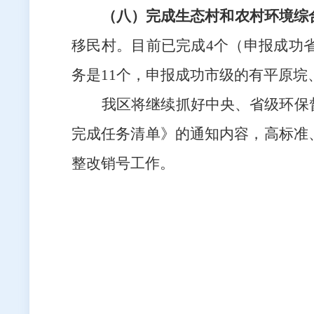
（八）完成生态村和农村环境综
移民村。目前已完成4个（
申报成功
务是
11个，
申报成功市级的有平原垸
我区将
继续抓好中央
、省级
环保
完成任务清单
》
的通知内容，
高标准
整改销号
工作
。