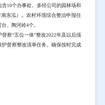
包含10个办事处、多经公司的园林场和
有南东泓）。农村
环境综合整治申报任
雷台、陶河岭
4个。
护督察
“五位一体”整改2022年及以后须
保护督察整改清单任务。
确保按时
完成