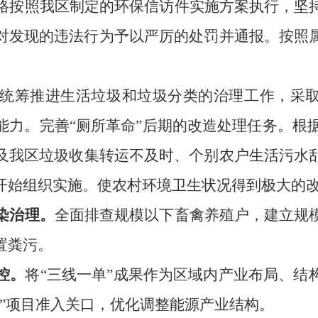
格按照我区制定的环保信访件实施方案执行，坚
对发现的违法行为予以严厉的处罚并通报。按照
统筹推进生活垃圾和垃圾分类的治理工作，采
能力。完善“厕所革命”后期的改造处理任务。
根
及我区
垃圾收集转运不及时
、个别农户生活污水
开始组织实施。
使农村环境卫生状况得到极大的
染治理。
全面排查规模以下畜禽养殖户，建立规
置粪污。
控。
将
“三线一单”成果作为区域内产业布局、结
”项目准入关口，优化调整能源产业结构。