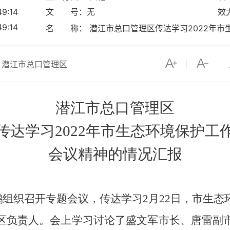
9:14
文 号：无
效
9:14
名 称： 潜江市总口管理区传达学习2022年市
：潜江市总口管理区
潜江市总口管理区
传达学习
202
2
年市生态环境保护
工
会议精神的情况汇报
鹏
组织召开
专题会议，传达学习
2
月
22
日
，市
生态
区负责人。会上学习讨论了盛文军市长、唐雷副