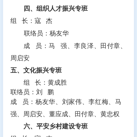
四、组织人才振兴专班
组
长：寇
杰
联络员：杨友华
成
员：马
强、李良泽、田付章、
周启安
五、文化振兴专班
组
长：黄成胜
联络员：刘
鹏
成
员：杨友华、刘家伟、李红梅、马
强、周启安、董应成、田付章、黄忠权
六、平安乡村建设专班