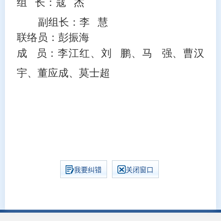
组
长：寇
杰
副组长：李
慧
联络员：彭振海
成
员：李江红、刘
鹏、马
强、曹汉
宇、董应成、莫士超
我要纠错
关闭窗口