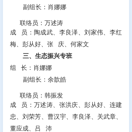
副组长：肖娜娜
联络员
：
万述涛
成
员：陶成武、李良泽、刘家伟、李红
梅、彭从好、张
庆、何家文
三、生态振兴专班
组
长：肖娜娜
副组长：余歆皓
联络员
：
韩振发
成
员：万述涛、张洪庆、彭从好、连建
忠、刘荣芳、曹汉宇、李良泽、关武章、
董应成、吕
沛