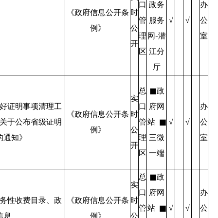
口
政务
办
《政府信息公开条
时
管
服务
公
√
√
例》
公
理
网-潜
室
开
区
江分
厅
总
■政
实
好证明事项清理工
口
府网
办
《政府信息公开条
时
关于公布省级证明
管
站 ■
公
√
√
例》
公
的通知》
理
三微
室
开
区
一端
总
■政
实
口
府网
办
务性收费目录、政
《政府信息公开条
时
管
站 ■
公
√
√
信息
例》
公