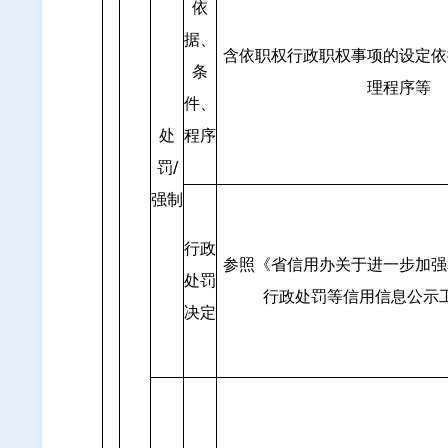
依
据、
含依职权行政职权事项的设定依
条
理程序等
件、
处
程序
罚/
强制
行政
参照《省信用办关于进一步加强
处罚
行政处罚等信用信息公示
决定