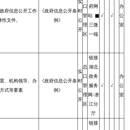
实
口
府网
办
政府信息公开工作
《政府信息公开条
时
管
站 ■
公
√
√
释性文件。
例》
公
理
三微
室
开
区
一端
链接
总
湖北
实
口
政务
办
置、机构领导、办
《政府信息公开条
时
管
服务
公
√
√
方式等要素
例》
公
理
网-潜
室
开
区
江分
厅
链接