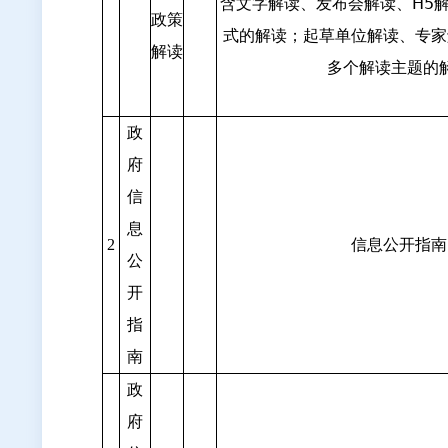
含文字解读、发布会解读、H5
政策
式的解读；起草单位解读、专家
解读
多个解读主题的
政
府
信
息
信息公开指南
2
公
开
指
南
政
府