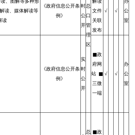
解读、图解等多种形
解读
办
《政府信息公开条
时
总
解读、媒体解读等
文件
公
√
√
例》
公
口
解读
关联
室
开
管
发布
理
区
■政
实
府网
办
《政府信息公开条
时
站 ■
公
√
√
例》
公
三微
室
开
一端
总
■政