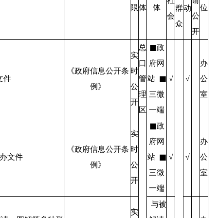
社
请
限
体
体
位
群
动
会
公
众
开
总
■政
实
口
府网
办
《政府信息公开条
时
文件
管
站 ■
公
√
√
例》
公
理
三微
室
开
区
一端
■政
实
府网
办
《政府信息公开条
时
办文件
站 ■
公
√
√
例》
公
三微
室
开
一端
与被
实