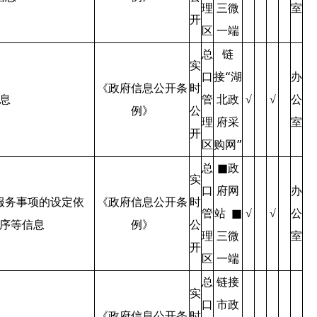
理
三微
室
开
区
一端
总
链
实
口
接“湖
办
《政府信息公开条
时
息
管
北政
公
√
√
例》
公
理
府采
室
开
区
购网”
总
■政
实
口
府网
办
服务事项的设定依
《政府信息公开条
时
管
站 ■
公
√
√
序等信息
例》
公
理
三微
室
开
区
一端
总
链接
实
口
市政
《政府信息公开条
时