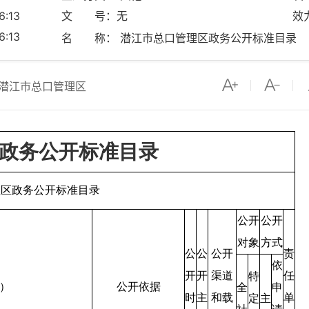
:13
文 号：无
效
:13
名 称： 潜江市总口管理区政务公开标准目录
潜江市总口管理区
政务公开标准目录
理区政务公开标准目录
公开
公开
对象
方式
公
公
公开
责
依
开
开
渠道
任
特
）
公开依据
全
申
时
主
和载
单
定
主