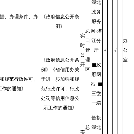
湖北
政务
据、办理条件、办
《政府信息公开条
服务
例》
总
网-潜
实
口
江分
办
时
管
厅
公
√
√
公
理
室
《政府信息公开条
开
■政
区
例》《省信用办关
府网
和规范行政许可、
于进一步加强和规
站 ■
工作的通知》
范行政许可、行政
三微
处罚等信用信息公
一端
示工作的通知》
链接
总
湖北
实