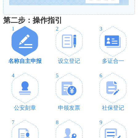
第二步：操作指引
1
2
3
名称自主申报
设立登记
多证合一
4
5
6
公安刻章
申领发票
社保登记
7
8
9