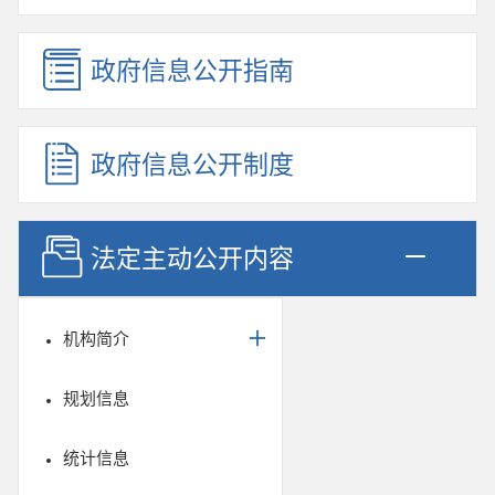
政府信息公开指南
政府信息公开制度
法定主动公开内容
机构简介
规划信息
统计信息