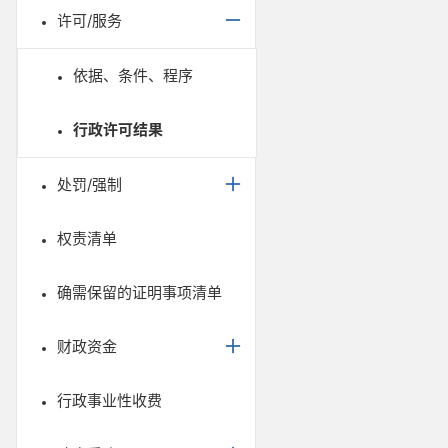
许可/服务
依据、条件、程序
行政许可结果
处罚/强制
权责清单
确需保留的证明事项清单
财政资金
行政事业性收费