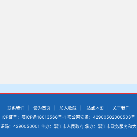
联系我们
|
设为首页
|
加入收藏
|
站点地图
|
关于我们
ICP证号：鄂ICP备18013568号-1
鄂公网安备：42900502000503号
码：4290050001
主办：潜江市人民政府
承办：潜江市政务服务和大