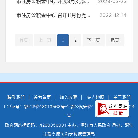
市住房公积金中心 开展3月支部主题党日活动
2023-03-23
市住房公积金中心 召开11月份党组理论学习中心组学习会
2022-12-14
首页
上一页
1
2
下一页
尾页
联系我们
|
设为首页
|
加入收藏
|
站点地图
|
关于我们
ICP证号：鄂ICP备18013568号-1
鄂公网安备：42900502000503
号
政府网站标识码：4290050001
主办：潜江市人民政府
承办：潜江
市政务服务和大数据管理局