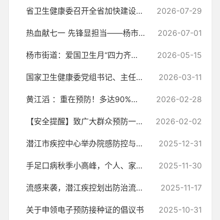
省卫生健康委召开全省加快建设健康湖北暨实施“323+”行动工作部署会
2026-07-29
热血献七一 先锋显担当——杨市街道开展无偿献血活动
2026-07-01
杨市街道：爱国卫生月“四力齐发” 绘就健康城镇新图景
2026-05-15
国家卫生健康委党组书记、主任雷海潮：开展爱国卫生运动 加快建设健康中国
2026-03-11
黄江滔 ：重在预防！多达90%的中风可以避免！市中心医院专题时间！
2026-02-28
【安全提醒】致广大群众预防一氧化碳中毒的一封信
2026-02-02
潜江市疾控中心举办院感防控与应急能力专题培训，筑牢公共卫生安全防线
2025-12-31
手足口病秋季小高峰，个人、家庭、学校、托幼机构防护要点
2025-11-30
流感来袭，潜江疾控划出防治流感重点，科学应对流感！
2025-11-17
关于申领电子预防接种证的倡议书
2025-10-31