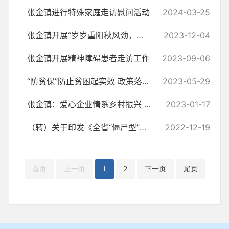
张金镇进行特殊家庭走访慰问活动
2024-03-25
张金镇开展“岁岁重阳秋风劲，敬老孝老暖人心”重阳节主题活动
2023-12-04
张金镇开展精神障碍患者走访工作
2023-09-06
“防贫保”防止贫困起实效 政策落实惠民生暖民心
2023-05-29
张金镇：爱心企业情系乡村振兴 扶贫济困彰显责任担当
2023-01-17
（转）关于印发《全省“僵尸型”社会组织专项整治行动方案》的通知
2022-12-19
首页
上一页
1
2
下一页
尾页