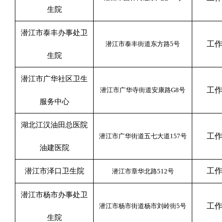
生院
潜江市泰丰办事处卫
工
潜江市泰丰街道东方路
5
号
生院
潜江市广华社区卫生
工
潜江市广华寺街道
安康路
G8
号
服务中心
湖北江汉油田总医院
工
潜江市广华街道五七大道
157
号
油建医院
工
潜江市泽口卫生院
潜江市章华北路
512
号
潜江市杨市办事处卫
工
潜江市杨市街道杨市刘岭街
5
号
生院