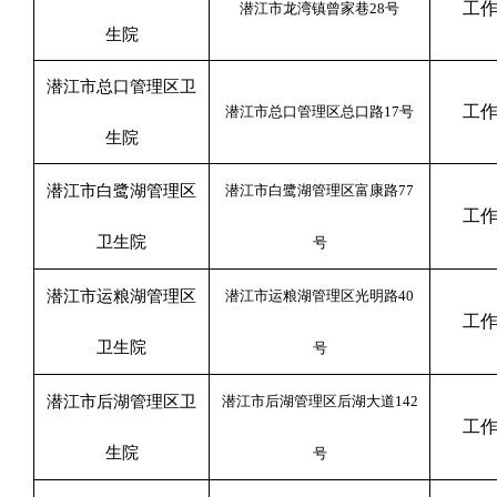
工
潜江市龙湾镇曾家巷
28
号
生院
潜江市总口管理区卫
工
潜江市总口管理区总口路
17
号
生院
潜江市白鹭湖管理区
潜江市白鹭湖管理区富康路
77
工
卫生院
号
潜江市运粮湖管理区
潜江市运粮湖管理区光明路
40
工
卫生院
号
潜江市后湖管理区卫
潜江市后湖管理区后湖大道
142
工
生院
号