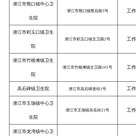
潜江市熊口镇中心卫
工
潜江市熊口镇熊后路
3
号
生院
潜江市积玉口镇卫生
工
潜江市积玉口镇文卫路
2
号
院
潜江市竹根滩镇卫生
工
潜江市竹根滩镇文卫路
101
号
院
工
高石碑镇卫生院
潜江市高石碑老街
1
号
潜江市王场镇中心卫
工
潜江市王场镇东岳街
21
号
生院
潜江市龙湾镇中心卫