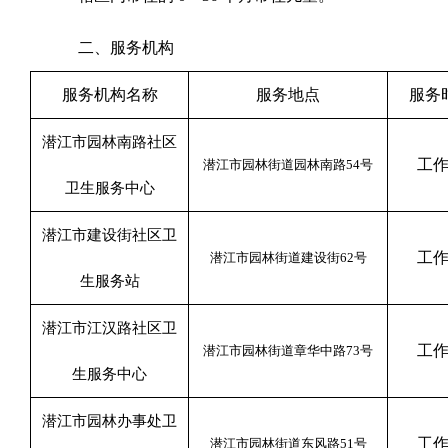
二、服务机构
服务机构名称
服务地点
服务
潜江市园林南路社区
工
潜江市园林街道园林南路
54
号
卫生服务中心
潜江市建设街社区卫
工
潜江市园林街道建设街
62
号
生服务站
潜江市江汉路社区卫
工
潜江市园林街道章华中路
73
号
生服务中心
潜江市园林办事处卫
工
潜江市园林街道东风路
51
号