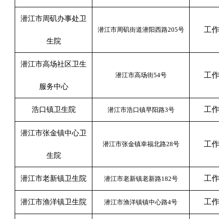
潜江市周矶办事处卫
工
潜江市周矶街道潜阳西路
205
号
生院
潜江市高场社区卫生
工
潜江市高场街
54
号
服务中心
工
浩口镇卫生院
潜江市浩口镇早阳路
3
号
潜江市张金镇中心卫
工
潜江市张金镇幸福北路
28
号
生院
工
潜江市老新镇卫生院
潜江市老新镇老新路
182
号
工
潜江市渔洋镇卫生院
潜江市渔洋镇镇中心路
4
号