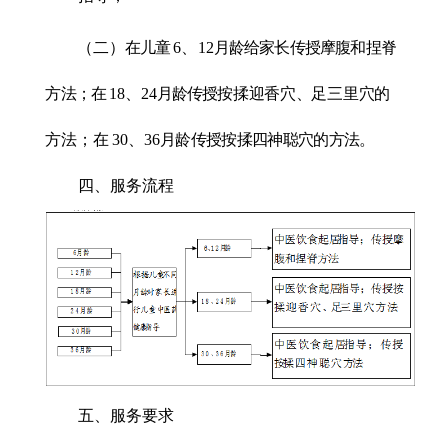
（二）
在儿童
6
、
12
月龄给家长传授摩腹和捏脊
方法；在
18
、
24
月龄传授
按揉迎香穴、足三里穴的
方法；在
30
、
36
月龄传授按揉四神聪穴的方法。
四、服务流程
五、服务要求