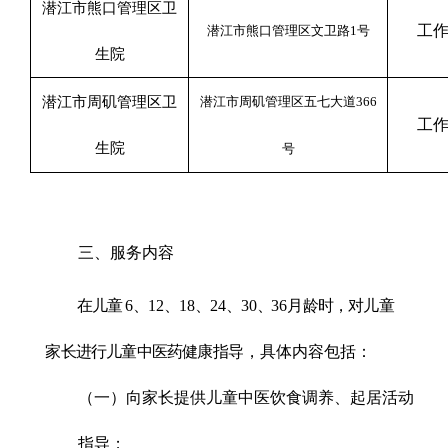
潜江市熊口管理区卫
工
潜江市熊口管理区文卫路
1
号
生院
潜江市周矶管理区卫
潜江市周矶管理区五七大道
366
工
生院
号
三、服务内容
在儿童
6
、
12
、
18
、
24
、
30
、
36
月龄时，对儿童
家长进行儿童中医药健康指
导，具体内容包括：
（一）向家长提供儿童中医饮食调养、起居活动
指导；