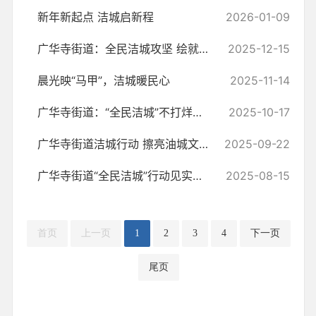
新年新起点 洁城启新程
2026-01-09
广华寺街道：全民洁城攻坚 绘就油城宜居新画卷
2025-12-15
晨光映“马甲”，洁城暖民心
2025-11-14
广华寺街道：“全民洁城”不打烊，家园焕新“长效美”
2025-10-17
广华寺街道洁城行动 擦亮油城文明底色
2025-09-22
广华寺街道“全民洁城”行动见实效 干群同心擦亮家园底色
2025-08-15
首页
上一页
1
2
3
4
下一页
尾页