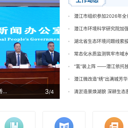
工作动态
潜江市组织参加2026年
湖北省生态环境问题线索
常态化水质监测筑牢市域
“氢”装上阵 ——潜江依
潜江微改造“绣”出满城芳华
3
潜江亮出“十四五”生态环保答卷：质量改善夯实基底，绿色发展谱写新篇
清淤造景焕湖貌 深耕生态
/4