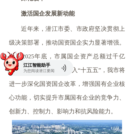
激活国企发展新动能
近年来，潜江市委、市政府坚决贯彻上
级决策部署，推动国资国企实力显著增强。
截至2025年底，市属国企资产总额过千亿
江江智能助手
元、营收超110亿元。迈入“十五五”，我市将
为您阅读
潜江要闻
进一步深化国资国企改革，增强国有企业核
心功能，切实提升市属国有企业的竞争力、
创新力、控制力、影响力和抗风险能力。