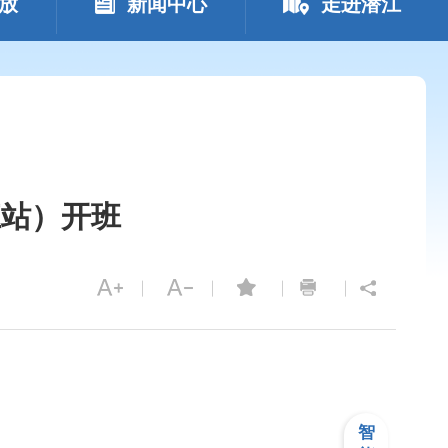
放
新闻中心
走进潜江
江站）开班
载音频文件失败
智