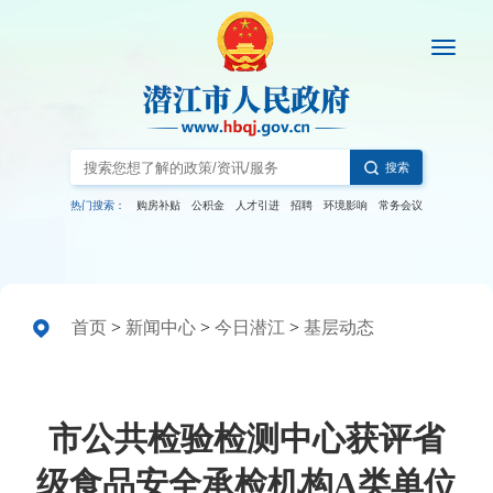
搜索
热门搜索：
购房补贴
公积金
人才引进
招聘
环境影响
常务会议
首页
>
新闻中心
>
今日潜江
>
基层动态
市公共检验检测中心获评省
级食品安全承检机构A类单位