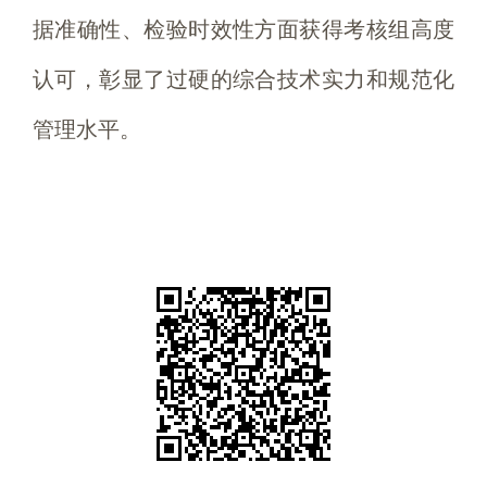
据准确性、检验时效性方面获得考核组高度
认可，彰显了过硬的综合技术实力和规范化
管理水平。