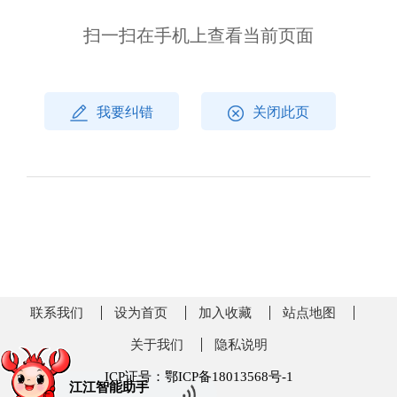
扫一扫在手机上查看当前页面
我要纠错
关闭此页
联系我们
设为首页
加入收藏
站点地图
关于我们
隐私说明
ICP证号：鄂ICP备18013568号-1
江江智能助手