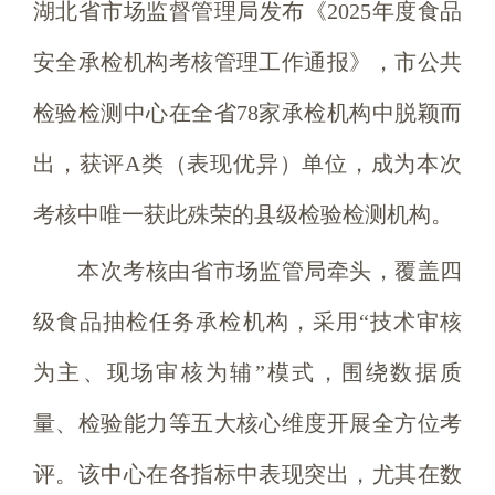
湖北省市场监督管理局发布《2025年度食品
安全承检机构考核管理工作通报》，市公共
检验检测中心在全省78家承检机构中脱颖而
出，获评A类（表现优异）单位，成为本次
考核中唯一获此殊荣的县级检验检测机构。
本次考核由省市场监管局牵头，覆盖四
级食品抽检任务承检机构，采用“技术审核
为主、现场审核为辅”模式，围绕数据质
量、检验能力等五大核心维度开展全方位考
评。该中心在各指标中表现突出，尤其在数