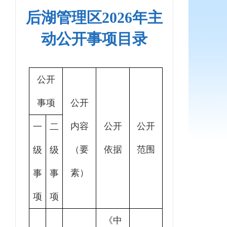
后湖管理区2026年主
动公开事项目录
公开
事项
公开
内容
公开
公开
一
二
（要
依据
范围
级
级
素）
事
事
项
项
《中