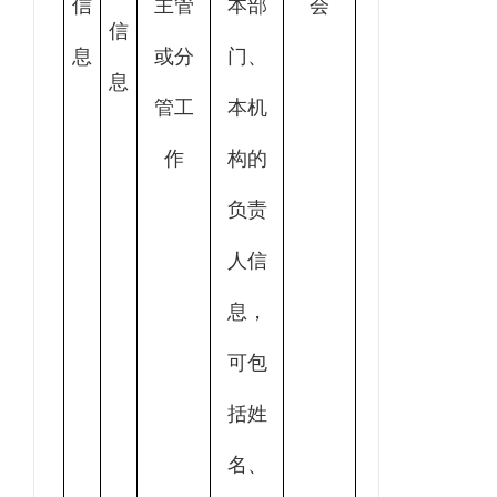
信
主管
本部
会
信
息
或分
门、
息
管工
本机
作
构的
负责
人信
息，
可包
括姓
名、