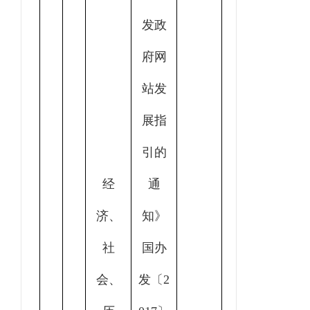
发政
府网
站发
展指
引的
经
通
济、
知》
社
国办
会、
发〔2