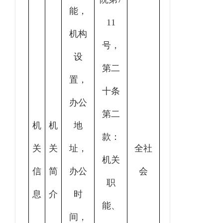
能，
11
机构
号，
设
第二
置，
十条
办公
第二
机
机
地
款：
关
关
址，
全社
机关
信
简
办公
会
职
息
介
时
能、
间，