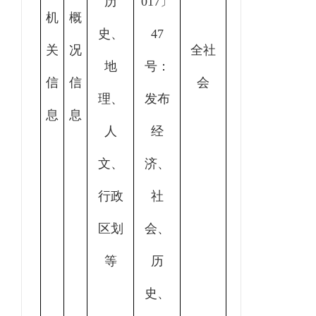
历
017〕
机
概
史、
47
关
况
全社
地
号：
信
信
会
理、
发布
息
息
人
经
文、
济、
行政
社
区划
会、
等
历
史、