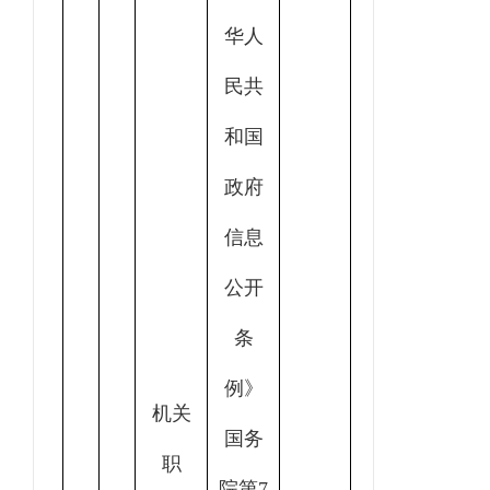
华人
民共
和国
政府
信息
公开
条
例》
机关
国务
职
院第7