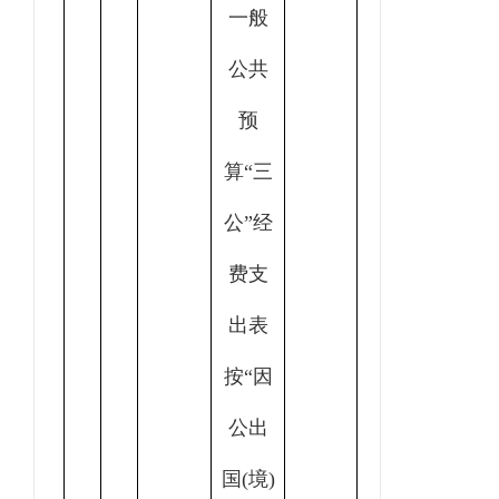
一般
公共
预
算“三
公”经
费支
出表
按“因
公出
国(境)