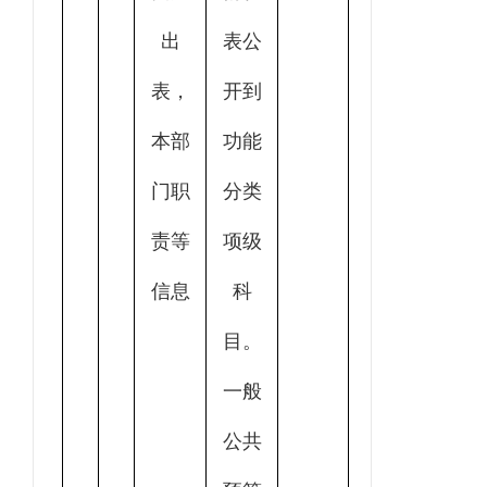
出
表公
表，
开到
本部
功能
门职
分类
责等
项级
信息
科
目。
一般
公共