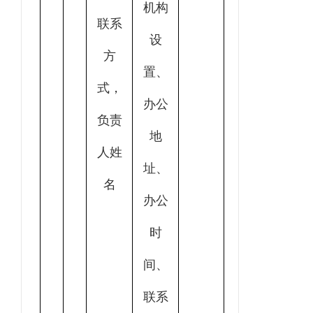
机构
联系
设
方
置、
式，
办公
负责
地
人姓
址、
名
办公
时
间、
联系