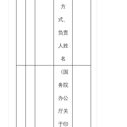
方
式、
负责
人姓
名
《国
务院
办公
厅关
于印