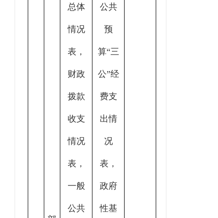
总体
公共
情况
预
表，
算“三
财政
公”经
拨款
费支
收支
出情
情况
况
表，
表，
一般
政府
公共
性基