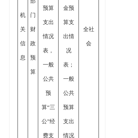
部
预算
金预
机
门
支出
算支
关
财
全社
情况
出情
信
政
会
表，
况
息
预
一般
表；
算
公共
一般
预
公共
算“三
预算
公”经
支出
费支
情况