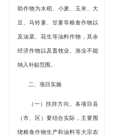
助
作物
为
水
稻、小麦、玉米
、大
豆、马铃薯、甘薯
等
粮
食作物
以
及
油
菜
、花生
等油料作物
，
其余
经济作物
以
及
畜牧
业、渔业不能
纳入补贴范围。
二、项目实施
（一）扶持方向。
各项目县
（市、区）要结合实际，主要围
绕粮食作物生产和油料等大宗农