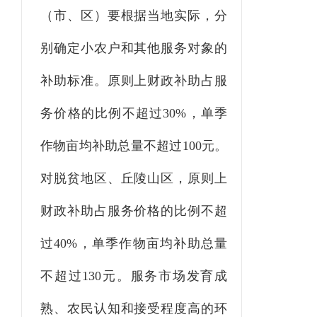
（市、区）
要
根据
当地
实际，
分
别确定
小农户和
其他服务对象
的
补助标准
。
原则上
财政
补助占服
务价格的比例不超过
30%
，单季
作物亩均补助总量不超过
100
元
。
对脱贫地区、丘陵山区，原则上
财政补助占服务价格的比例不超
过
40%
，单季作物亩均补助总量
不超过
130
元
。
服务市场发育成
熟、农民认知和接受程度高的环