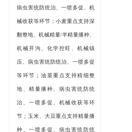
病虫害统防统治、一
喷
多
促
、机
械收获等环节；小麦重点支持深
翻整地、机械
精
量
/
半精量播种、
机械开沟、化学控旺
、
机械
镇
压、
病虫害统防统治、一
喷
多
促
等环节；油菜重点支持精
细整
地
、
精量播种、病虫害统防统
治、一
喷
多
促
、机械收获等环
节；玉米、大豆重点支持精量播
种、一
喷
多
促
、病虫害统防统