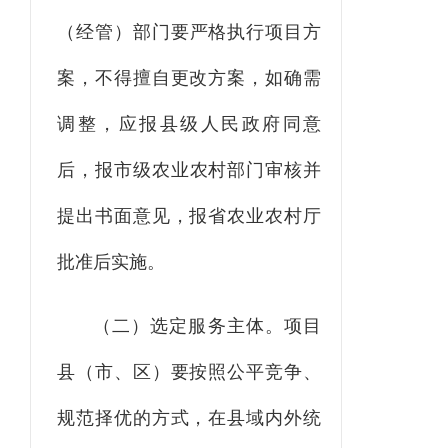
（
经管）部门
要
严格执行项目方
案，不得擅自更改方案，如确需
调整，
应
报县级人民政府同意
后，
报
市级
农
业农村部门审核并
提出书面意见，报省
农
业农村厅
批准
后
实施。
（二）选定服务主体。
项目
县
（市、区）
要按照公平竞争、
规范择优的方式，在县域内外
统