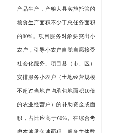
产品生产
，
产粮大县实施托管的
粮食生产面积不少于总任务面积
的
80%
。
项目服务对象要突出小
农户，引导小农户自觉自愿接受
社会化服务
。
项目县（市、区）
安排服务小农户
（
土地经营规模
不超过当地户均承包地面积
10
倍
的农业经营户
）的
补助资金或面
积
，
占比应高于
6
0
%
。在
综合考
虑本地承包地面积、服务主体数