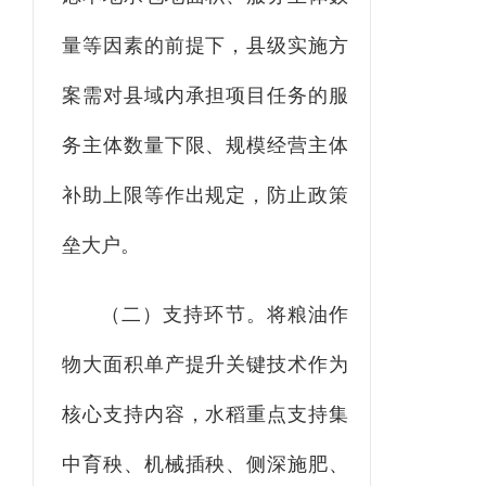
量等因素的
前提下
，县
级实施
方
案
需
对县域内承担项目任务的服
务主体数量下限、规模经营
主体
补助上限
等作出规定，防止政策
垒大户。
（二）支持环节。
将粮油作
物大面积单产提升关键
技术
作为
核心支持
内容
，水稻重点支持集
中育秧、机械插秧、侧深施肥、