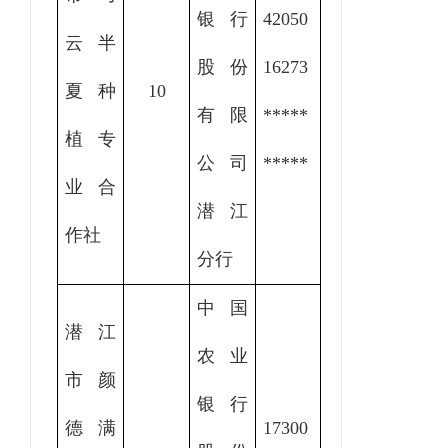
银行
42050
云半
股份
16273
夏种
10
有限
*****
植专
公司
*****
业合
潜江
作社
分行
中国
潜江
农业
市颜
银行
德满
17300