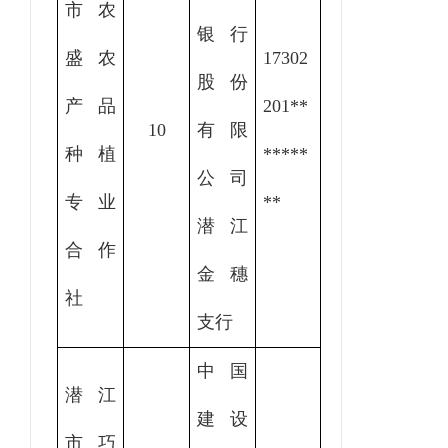
市农
银行
盛农
17302
股份
产品
201
**
10
有限
种植
*****
公司
专业
**
潜江
合作
金穗
社
支行
中国
潜江
建设
市巧