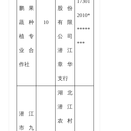
17301
鹏果
股份
2010
*
蔬种
10
有限
*****
植专
公司
***
业合
潜江
作社
章华
支行
湖北
潜江
潜江
农村
市九