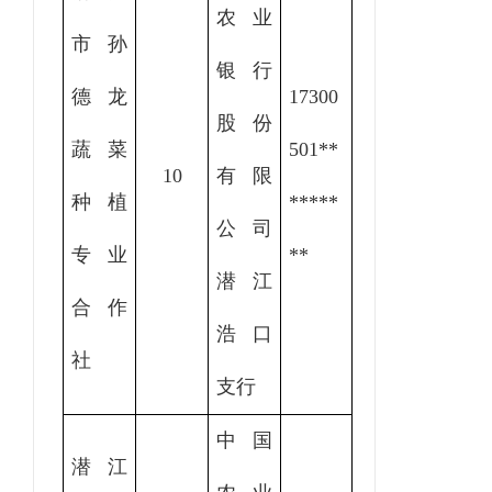
农业
市孙
银行
德龙
17300
股份
蔬菜
501
**
10
有限
种植
*****
公司
专业
**
潜江
合作
浩口
社
支行
中国
潜江