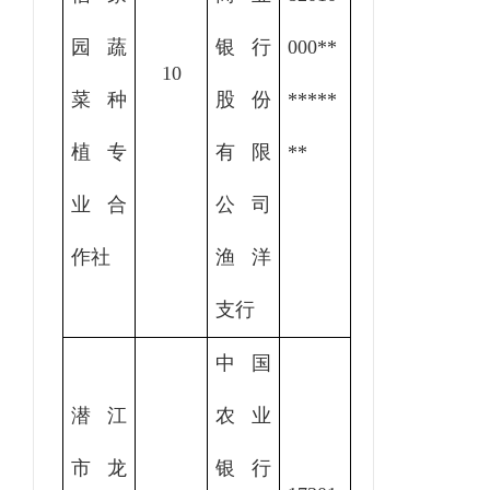
园蔬
银行
000
**
10
菜种
股份
*****
植专
有限
**
业合
公司
作社
渔洋
支行
中国
潜江
农业
市龙
银行