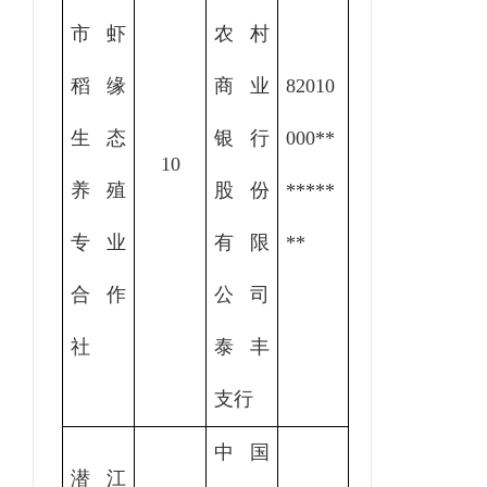
市虾
农村
稻缘
商业
82010
生态
银行
000
**
10
养殖
股份
*****
专业
有限
**
合作
公司
社
泰丰
支行
中国
潜江