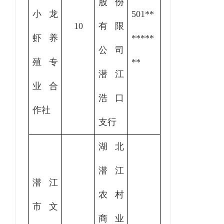
股份
小龙
501
**
10
有限
虾养
*****
公司
殖专
**
潜江
业合
浩口
作社
支行
湖北
潜江
潜江
农村
市文
商业