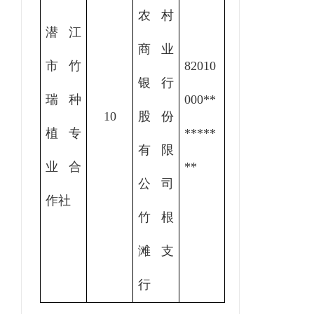
农村
潜江
商业
市竹
82010
银行
瑞种
000
**
10
股份
植专
*****
有限
业合
**
公司
作社
竹根
滩支
行