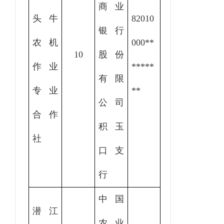
商业
头牛
82010
银行
农机
000
**
10
股份
作业
*****
有限
专业
**
公司
合作
积玉
社
口支
行
中国
潜江
农业