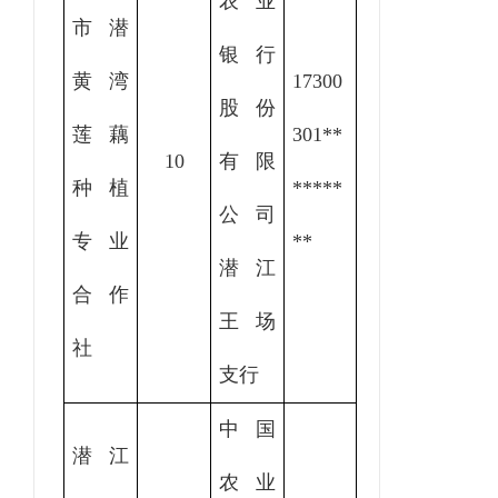
农业
市潜
银行
黄湾
17300
股份
莲藕
301
**
10
有限
种植
*****
公司
专业
**
潜江
合作
王场
社
支行
中国
潜江
农业