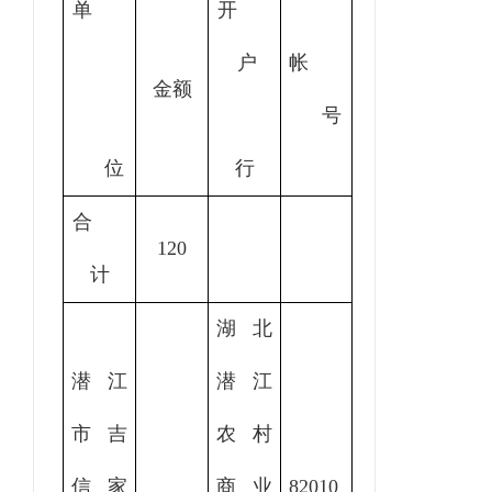
单
开
户
帐
金额
号
位
行
合
120
计
湖北
潜江
潜江
市吉
农村
信家
商业
82010