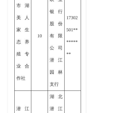
市湖
银行
美人
17302
股份
家生
501
**
10
有限
态养
*****
公司
殖专
**
潜江
业合
园林
作社
支行
湖北
潜江
潜江