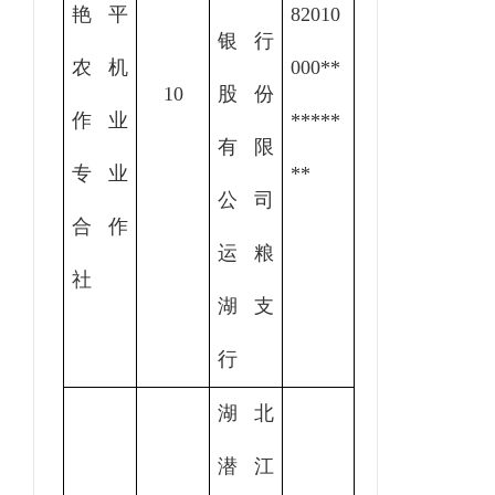
艳平
82010
银行
农机
000
**
10
股份
作业
*****
有限
专业
**
公司
合作
运粮
社
湖支
行
湖北
潜江