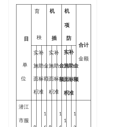
机
机
育
项
秧
插
防
目
合计
实
补
实
补
实
补
金额
单
金
施
助
金
施
助
金
施
助
位
面
标
额
面
标
额
面
标
额
积
准
积
准
积
准
潜江
1
1
1
市服
1